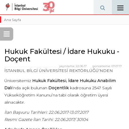
Tog
navi
Ana Sayfa
Hukuk Fakültesi / İdare Hukuku -
Doçent
yayınlama:
22.06.17
güncelleme:
07.07.17
İSTANBUL BİLGİ ÜNİVERSİTESİ REKTÖRLÜĞÜ’NDEN
Üniversitemiz
Hukuk Fakültesi, İdare Hukuku Anabilim
Dalı
’nda açık bulunan
Doçentlik
kadrosuna 2547 Sayılı
Yükseköğretim Kanunu’na tabi olarak öğretim üyesi
alınacaktır.
İlan Başvuru Tarihleri: 22.06.2017-13.07.2017
Resmi Gazete İlan Tarihi: 22.06.2017/ 30104