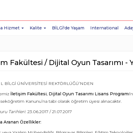
a Hizmet
Kalite
BİLGİ'de Yaşam
International
Ada
şim Fakültesi / Dijital Oyun Tasarımı 
L BİLGİ ÜNİVERSİTESİ REKTÖRLÜĞÜ’NDEN
temiz
İletişim Fakültesi, Dijital Oyun Tasarımı Lisans Programı
’
kseköğretim Kanunu’na tabi olarak öğretim üyesi alınacaktır.
uru Tarihleri
: 23.06.2017 / 21.07.2017
a Aranan Özellikler:
r veya Yazılım Mühendisliği, Bilgisayar Bilimleri, Eğitim Teknolojileri