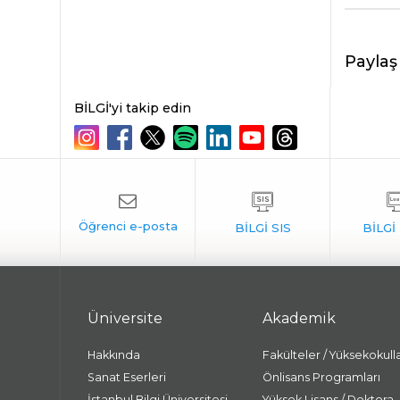
Paylaş
BİLGİ'yi takip edin
Üniversite
Akademik
Hakkında
Fakülteler / Yüksekokull
Sanat Eserleri
Önlisans Programları
İstanbul Bilgi Üniversitesi
Yüksek Lisans / Doktora