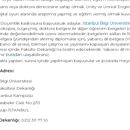
isans veya doktora derecesine sahip olmak. Unity ve Unreal Engin
jital oyun alanında araştırma yapmış ve eğitim vermiş olmak kuvvet
 Doçentlik kadrosuna başvuracak adaylar,
İstanbul Bilgi Ünivers
tokopisi, özgeçmiş, doktora belgesi ile diğer öğrenim belgeleri (d
nde değerlendirilmek üzere istenmektedir; belgelerin asılları ile 
elgesi (yurtdışından alınmış diplomalar için), yabancı dil belge
bancı dil sınavı), bilimsel çalışma ve yayınlarını kapsayan dosyaları
resi içinde Fakülte Dekanlığı’na teslim edeceklerdir. Yabancı dil mua
ine
buradan
ulaşabilirsiniz.
rakla yapılan, süresi içinde yapılmayan başvurular ve postada mey
Adresi:
Bilgi Üniversitesi
Fakültesi Dekanlığı
stanbul Kampüsü
rabekir Cad. No:2/13
yüp-İSTANBUL
Dekanlığı
: 0212 311 77 10