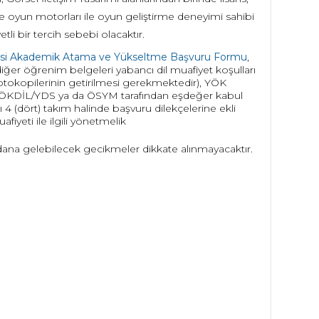
e oyun motorları ile oyun geliştirme deneyimi sahibi
li bir tercih sebebi olacaktır.
itesi Akademik Atama ve Yükseltme Başvuru Formu
,
iğer öğrenim belgeleri yabancı dil muafiyet koşulları
fotokopilerinin getirilmesi gerekmektedir), YÖK
si (YÖKDİL/YDS ya da ÖSYM tarafından eşdeğer kabul
nı 4 (dört) takım halinde başvuru dilekçelerine ekli
fiyeti ile ilgili yönetmelik
dana gelebilecek gecikmeler dikkate alınmayacaktır.