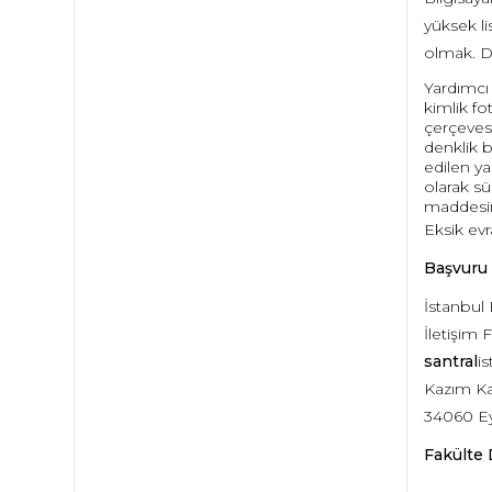
yüksek l
olmak. Di
Yardımcı
kimlik fo
çerçevesi
denklik b
edilen ya
olarak sü
maddes
Eksik ev
Başvuru 
İstanbul 
İletişim 
santral
i
Kazım Ka
34060 E
Fakülte 