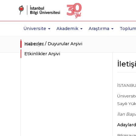
Üniversite
Akademik
Araştırma
Toplum
Haberler / Duyurular Arşivi
Ana Sayfa
Etkinlikler Arşivi
İleti
İSTANBU
Üniversi
Sayılı Yü
İlan Başv
Adaylard
Bilgisaya