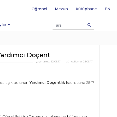
-
Öğrenci
Mezun
Kütüphane
EN
İNG
SA
GE
ylar
- Yardımcı Doçent
yayınlama:
22.06.17
güncelleme:
23.06.17
nda açık bulunan
Yardımcı Doçentlik
kadrosuna 2547
, Görsel İletişim Tasarımı alanlarından birinde lisans,