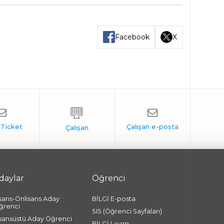
Facebook
X
daylar
Öğrenci
isans-Önlisans Aday
BİLGİ E-posta
ğrenci
SIS (Öğrenci Sayfaları)
isansüstü Aday Öğrenci
BİLGİ Learn