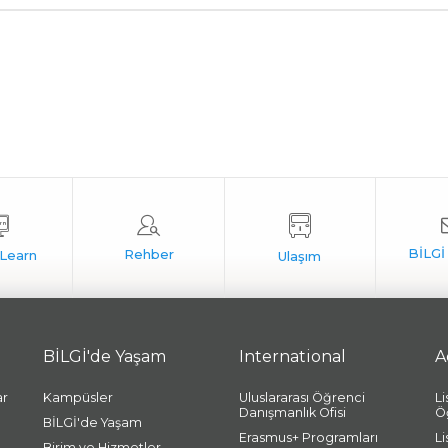
BİLGİ'de Yaşam
International
A
ar
Kampüsler
Uluslararası Öğrenci
L
Danışmanlık Ofisi
Ö
BİLGİ'de Yaşam
Erasmus+ Programları
L
Birim ve Hizmetler