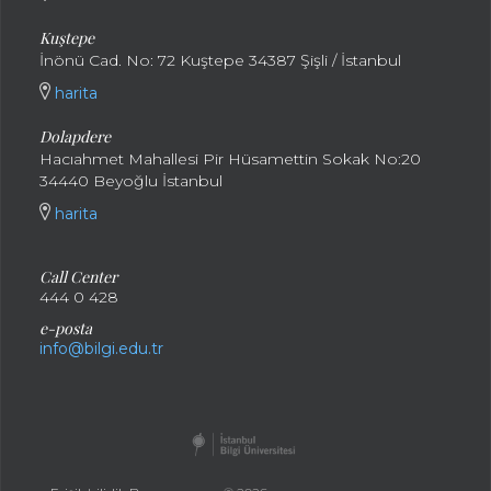
Kuştepe
İnönü Cad. No: 72 Kuştepe 34387 Şişli / İstanbul
harita
Dolapdere
Hacıahmet Mahallesi Pir Hüsamettin Sokak No:20
34440 Beyoğlu İstanbul
harita
Call Center
444 0 428
e-posta
info@bilgi.edu.tr