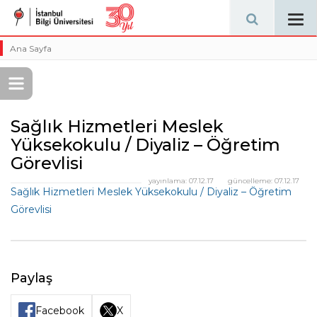
Tog
navi
Ana Sayfa
Sağlık Hizmetleri Meslek
Yüksekokulu / Diyaliz – Öğretim
Görevlisi
yayınlama:
07.12.17
güncelleme:
07.12.17
Sağlık Hizmetleri Meslek Yüksekokulu / Diyaliz – Öğretim
Görevlisi
Paylaş
Facebook
X