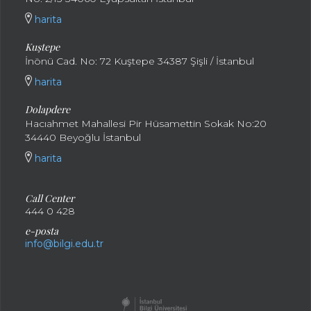
harita
Kuştepe
İnönü Cad. No: 72 Kuştepe 34387 Şişli / İstanbul
harita
Dolapdere
Hacıahmet Mahallesi Pir Hüsamettin Sokak No:20
34440 Beyoğlu İstanbul
harita
Call Center
444 0 428
e-posta
info@bilgi.edu.tr