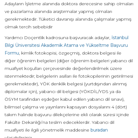
Adayların İşletme alanında doktora derecesine sahip olmaları
ve pazarlama alanında araştırmalar yapmış olmaları
gerekmektedir. Tüketici davranışı alanında çalışmalar yapmış
olmak tercih sebebidir
Yardımcı Doçentlik kadrosuna başvuracak adaylar,
İstanbul
Bilgi Üniversitesi Akademik Atama ve Yükseltme Başvuru
Formu
, kimlik fotokopisi, özgeçmiş, doktora belgesi ile
diğer öğrenim belgeleri (diğer öğrenim belgeleri yabancı dil
muafiyet koşulları çerçevesinde değerlendirilmek üzere
istenmektedir; belgelerin asılları ile fotokopilerinin getirilmesi
gerekmektedir), YÖK denklik belgesi (yurtdışından alınmış
diplomalar için), yabancı dil belgesi (YÖKDİL/YDS ya da
ÖSYM tarafından eşdeğer kabul edilen yabancı dil sınavı),
bilimsel çalışma ve yayınlarını kapsayan dosyalarını 4 (dört)
takım halinde başvuru dilekçelerine ekli olarak süresi içinde
Fakülte Dekanlığı’na teslim edeceklerdir. Yabancı dil
muafiyeti ile ilgili yönetmelik maddesine
buradan
ulaşabilirsiniz.