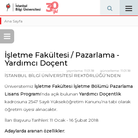
Tog
navi
Ana Sayfa
İşletme Fakültesi / Pazarlama -
Yardımcı Doçent
yayınlama:
11.01.18
güncelleme:
11.01.18
İSTANBUL BİLGİ ÜNİVERSİTESİ REKTÖRLÜĞÜ’NDEN
Üniversitemiz
İşletme Fakültesi İşletme Bölümü Pazarlama
Lisans Programı
’nda açık bulunan
Yardımcı Doçentlik
kadrosuna 2547 Sayılı Yükseköğretim Kanunu’na tabi olarak
öğretim üyesi alınacaktır.
İlan Başvuru Tarihleri: 11 Ocak - 16 Şubat 2018
Adaylarda aranan özellikler: