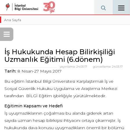
Tog
navi
Ana Sayfa
İş Hukukunda Hesap Bilirkişiliği
Uzmanlık Eğitimi (6.dönem)
yayınlama:
24.03.17
güncelleme:
24.03.17
Tarih:
8 Nisan-27 Mayıs 2017
Bu eğitim İstanbul Bilgi Üniversitesi Karşılaştırmalı İş ve
Sosyal Güvenlik Hukuku Uygulama ve Araştırma Merkezi
tarafından BİLGİ Eğitim işbirliğiyle yürütülmektedir.
Eğitimin Kapsamı ve Hedefi
İş uyuşmazlıklarının çoğalması bu alanda giderek artan
sayıda uzman hesap bilirkişisi ihtiyacını ortaya çıkarmıştır. İş
hukukunda dava konusu uyuşmazlıkların önemli bir bölümü