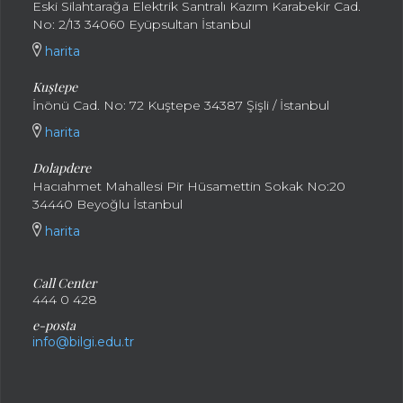
Eski Silahtarağa Elektrik Santralı Kazım Karabekir Cad.
No: 2/13 34060 Eyüpsultan İstanbul
harita
Kuştepe
İnönü Cad. No: 72 Kuştepe 34387 Şişli / İstanbul
harita
Dolapdere
Hacıahmet Mahallesi Pir Hüsamettin Sokak No:20
34440 Beyoğlu İstanbul
harita
Call Center
444 0 428
e-posta
info@bilgi.edu.tr