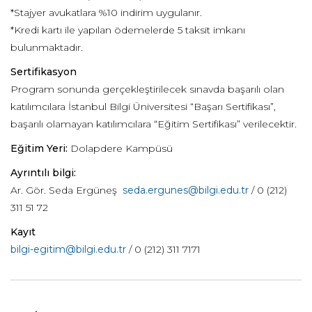
*Stajyer avukatlara %10 indirim uygulanır.
*Kredi kartı ile yapılan ödemelerde 5 taksit imkanı
bulunmaktadır.
Sertifikasyon
Program sonunda gerçekleştirilecek sınavda başarılı olan
katılımcılara İstanbul Bilgi Üniversitesi “Başarı Sertifikası”,
başarılı olamayan katılımcılara “Eğitim Sertifikası” verilecektir.
Eğitim Yeri:
Dolapdere Kampüsü
Ayrıntılı bilgi:
Ar. Gör. Seda Ergüneş
seda.ergunes@bilgi.edu.tr
/ 0 (212)
311 51 72
Kayıt
bilgi-egitim@bilgi.edu.tr
/ 0 (212) 311 7171