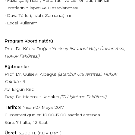
• Fazla Çalışmalar, Hafta Tatili ve Genel Tatil, Yıllık İzin
Ücretlerinin İspatı ve Hesaplanması
• Dava Türleri, Islah, Zamanaşımı
• Excel Kullanımı
Program Koordinatörü
Prof. Dr. Kübra Doğan Yenisey
(İstanbul Bilgi Üniversitesi,
Hukuk Fakültesi)
Eğitmenler
Prof. Dr. Gülsevil Alpagut
(İstanbul Üniversitesi, Hukuk
Fakültesi)
Av. Ergün Kırcı
Doç. Dr. Mahmut Kabakçı
(İTÜ İşletme Fakültesi)
Tarih:
8 Nisan-27 Mayıs 2017
Cumartesi günleri 10.00-17.00 saatleri arasında
Süre: 7 hafta, 42 Saat
Ücret:
3.200 TL (KDV Dahil)