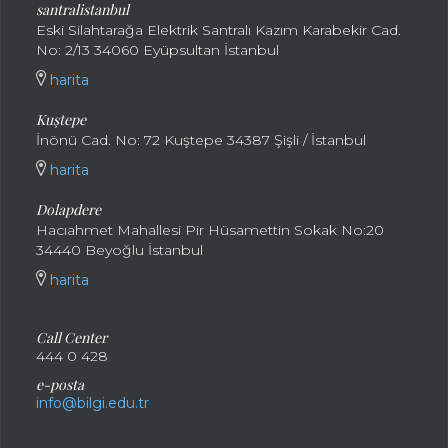
santralistanbul
Eski Silahtarağa Elektrik Santralı Kazım Karabekir Cad.
No: 2/13 34060 Eyüpsultan İstanbul
harita
Kuştepe
İnönü Cad. No: 72 Kuştepe 34387 Şişli / İstanbul
harita
Dolapdere
Hacıahmet Mahallesi Pir Hüsamettin Sokak No:20
34440 Beyoğlu İstanbul
harita
Call Center
444 0 428
e-posta
info@bilgi.edu.tr