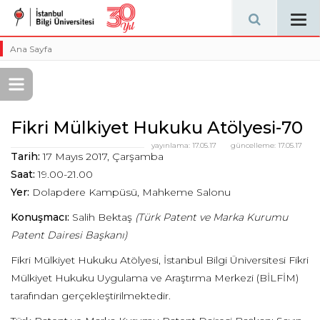
Tog
navi
Ana Sayfa
Fikri Mülkiyet Hukuku Atölyesi-70
yayınlama:
17.05.17
güncelleme:
17.05.17
Tarih:
17 Mayıs 2017, Çarşamba
Saat:
19.00-21.00
Yer:
Dolapdere Kampüsü, Mahkeme Salonu
Konuşmacı:
Salih Bektaş
(Türk Patent ve Marka Kurumu
Patent Dairesi Başkanı)
Fikri Mülkiyet Hukuku Atölyesi, İstanbul Bilgi Üniversitesi Fikri
Mülkiyet Hukuku Uygulama ve Araştırma Merkezi (BİLFİM)
tarafından gerçekleştirilmektedir.