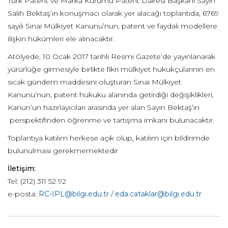
Türk Patent ve Marka Kurumu Patent Dairesi Başkanı Sayın
Salih Bektaş’ın konuşmacı olarak yer alacağı toplantıda, 6769
sayılı Sınai Mülkiyet Kanunu’nun, patent ve faydalı modellere
ilişkin hükümleri ele alınacaktır.
Atölyede, 10 Ocak 2017 tarihli Resmi Gazete’de yayınlanarak
yürürlüğe girmesiyle birlikte fikri mülkiyet hukukçularının en
sıcak gündem maddesini oluşturan Sınai Mülkiyet
Kanunu’nun, patent hukuku alanında getirdiği değişiklikleri,
Kanun’un hazırlayıcıları arasında yer alan Sayın Bektaş’ın
perspektifinden öğrenme ve tartışma imkanı bulunacaktır.
Toplantıya katılım herkese açık olup, katılım için bildirimde
bulunulması gerekmemektedir
İletişim:
Tel: (212) 311 52 92
e-posta:
RC-IPL@bilgi.edu.tr
/
eda.cataklar@bilgi.edu.tr