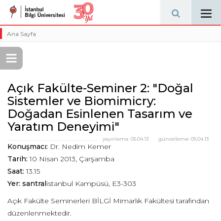
Tog
navi
Ana Sayfa
Açık Fakülte-Seminer 2: "Doğal
Sistemler ve Biomimicry:
Doğadan Esinlenen Tasarım ve
Yaratım Deneyimi"
yayınlama:
05.04.13
güncelleme:
05.04.13
Konuşmacı:
Dr. Nedim Kemer
Tarih:
10 Nisan 2013, Çarşamba
Saat:
13.15
Yer: santral
istanbul Kampüsü, E3-303
Açık Fakülte Seminerleri BİLGİ Mimarlık Fakültesi tarafından
düzenlenmektedir.