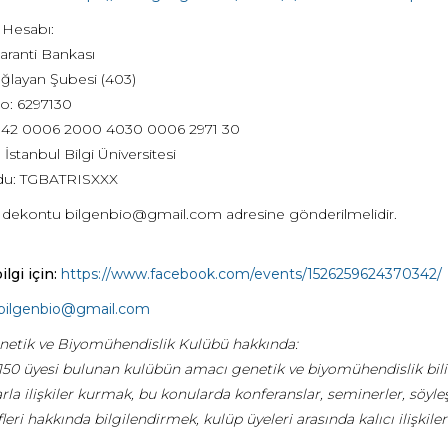
 Hesabı:
aranti Bankası
ğlayan Şubesi (403)
o: 6297130
R42 0006 2000 4030 0006 2971 30
: İstanbul Bilgi Üniversitesi
odu: TGBATRISXXX
 dekontu bilgenbio@gmail.com adresine gönderilmelidir.
ilgi için:
https://www.facebook.com/events/1526259624370342/
bilgenbio@gmail.com
netik ve Biyomühendislik Kulübü hakkında:
 150 üyesi bulunan kulübün amacı genetik ve biyomühendislik bilim
rla ilişkiler kurmak, bu konularda konferanslar, seminerler, söyleş
fleri hakkında bilgilendirmek, kulüp üyeleri arasında kalıcı ilişki