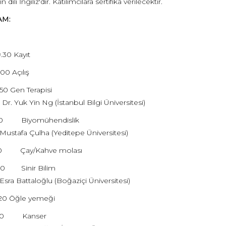
dili İngiliz'dir. Katılımcılara sertifika verilecektir.
M:
.30 Kayıt
00 Açılış
50 Gen Terapisi
 Dr. Yuk Yin Ng (İstanbul Bilgi Üniversitesi)
1.50 Biyomühendislik
 Mustafa Çulha (Yeditepe Üniversitesi)
2.10 Çay/Kahve molası
.00 Sinir Bilim
 Esra Battaloğlu (Boğaziçi Üniversitesi)
.20 Öğle yemeği
5.10 Kanser