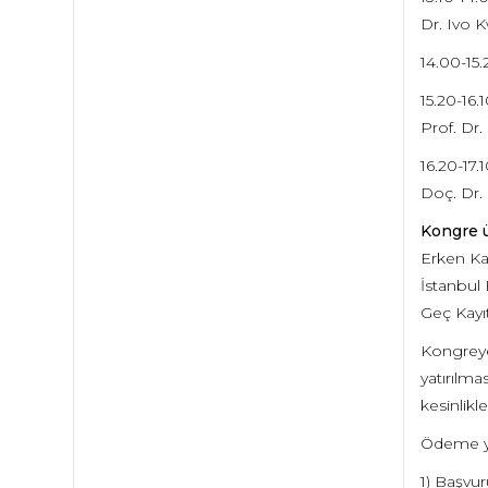
Dr. Ivo 
14.00-15
15.20-1
Prof. Dr.
16.20-17
Doç. Dr. 
Kongre ü
Erken Kay
İstanbul 
Geç Kayıt
Kongreye
yatırılma
kesinlikl
Ödeme y
1) Başvu