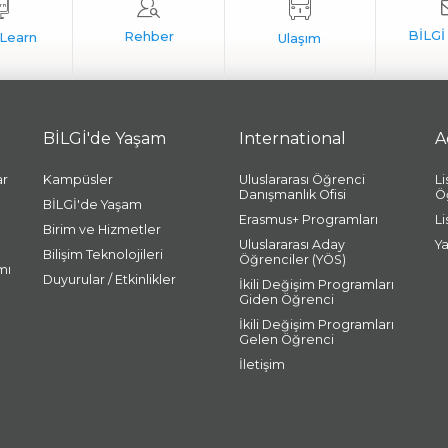
BİLGİ'de Yaşam
International
A
ar
Kampüsler
Uluslararası Öğrenci
L
Danışmanlık Ofisi
Ö
BİLGİ'de Yaşam
Erasmus+ Programları
L
Birim ve Hizmetler
Uluslararası Aday
Y
Bilişim Teknolojileri
Öğrenciler (YÖS)
mı
Duyurular / Etkinlikler
İkili Değişim Programları
Giden Öğrenci
İkili Değişim Programları
Gelen Öğrenci
İletişim