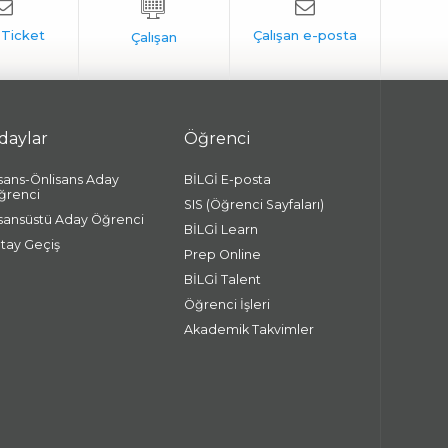
daylar
Öğrenci
isans-Önlisans Aday
BİLGİ E-posta
ğrenci
SIS (Öğrenci Sayfaları)
isansüstü Aday Öğrenci
BİLGİ Learn
atay Geçiş
Prep Online
BİLGİ Talent
Öğrenci İşleri
Akademik Takvimler