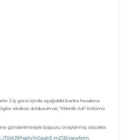
tin 2 iş günü içinde aşağıdaki banka hesabına
lgiler eksiksiz doldurulmalı; “Etkinlik Adı” bölümü
ne gönderilmesiyle başvuru onaylanmış olacaktır.
aTK_lT0rAJ9Pxphy1nGaghE-mZ18/viewform