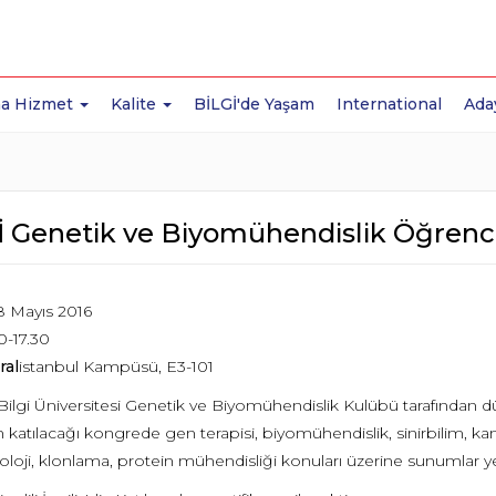
a Hizmet
Kalite
BİLGİ'de Yaşam
International
Ada
İ Genetik ve Biyomühendislik Öğrenci
8 Mayıs 2016
0-17.30
ral
istanbul Kampüsü, E3-101
Bilgi Üniversitesi Genetik ve Biyomühendislik Kulübü tarafından d
n katılacağı kongrede gen terapisi, biyomühendislik, sinirbilim, k
loji, klonlama, protein mühendisliği konuları üzerine sunumlar yer