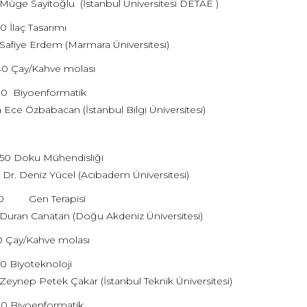
 Müge Sayitoğlu (İstanbul Üniversitesi DETAE )
20 İlaç Tasarımı
 Safiye Erdem (Marmara Üniversitesi)
.40 Çay/Kahve molası
.30 Biyoenformatik
a Ece Özbabacan (İstanbul Bilgi Üniversitesi)
.50 Doku Mühendisliği
 Dr. Deniz Yücel (Acıbadem Üniversitesi)
.50 Gen Terapisi
. Duran Canatan (Doğu Akdeniz Üniversitesi)
10 Çay/Kahve molası
00 Biyoteknoloji
 Zeynep Petek Çakar (İstanbul Teknik Üniversitesi)
.00 Biyoenformatik