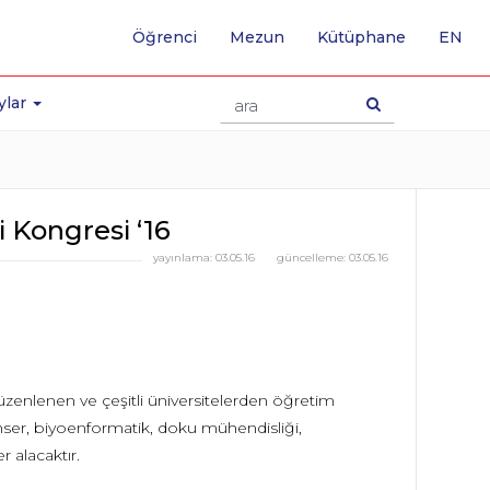
-
Öğrenci
Mezun
Kütüphane
EN
İNG
SA
GE
ylar
 Kongresi ‘16
yayınlama:
03.05.16
güncelleme:
03.05.16
üzenlenen ve çeşitli üniversitelerden öğretim
anser, biyoenformatik, doku mühendisliği,
 alacaktır.