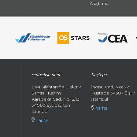
Araştırma
santralistanbul
Kuştepe
Eski Silahtarağa Elektrik
İnönü Cad. No: 72
Santralı Kazım
Kuştepe 34387 Şişli /
Karabekir Cad. No: 2/13
İstanbul
34060 Eyüpsultan
harita
İstanbul
harita