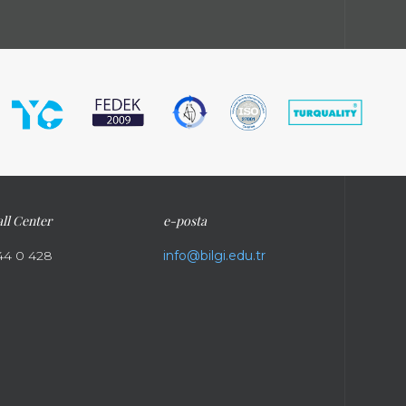
ll Center
e-posta
44 0 428
info@bilgi.edu.tr