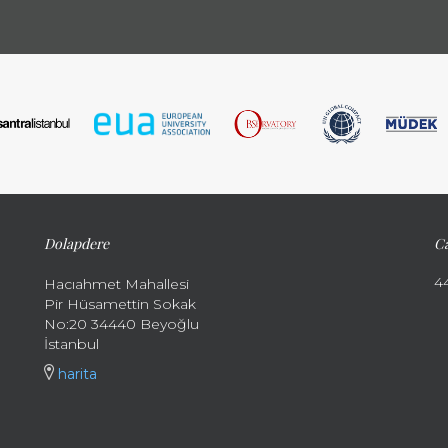
Dolapdere
Ca
4
Hacıahmet Mahallesi
Pir Hüsamettin Sokak
No:20 34440 Beyoğlu
İstanbul
harita