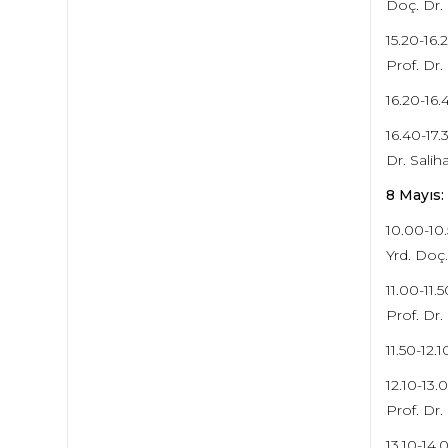
Doç. Dr.
15.20-16.
Prof. Dr.
16.20-16
16.40-17
Dr. Salih
8 Mayıs:
10.00-10
Yrd. Doç.
11.00-11
Prof. Dr
11.50-12.
12.10-13.
Prof. Dr.
13.10-14