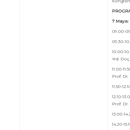
Kongrenin 
PROGRA
7 Mayıs:
09.00-09
09.30-10.
10.00-10.
Yrd. Doç.
11.00-1
Prof. Dr.
11.50-1
12.10-13
Prof. Dr.
13.00-14
14.20-1