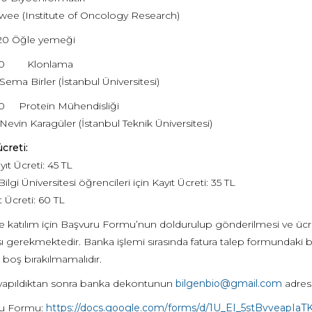
Kwee (Institute of Oncology Research)
.20 Öğle yemeği
6.10 Klonlama
 Sema Birler (İstanbul Üniversitesi)
.10 Protein Mühendisliği
Nevin Karagüler (İstanbul Teknik Üniversitesi)
creti:
ıt Ücreti: 45 TL
Bilgi Üniversitesi öğrencileri için Kayıt Ücreti: 35 TL
 Ücreti: 60 TL
 katılım için Başvuru Formu’nun doldurulup gönderilmesi ve ücre
sı gerekmektedir. Banka işlemi sırasında fatura talep formundaki bi
e boş bırakılmamalıdır.
apıldıktan sonra banka dekontunun
bilgenbio@gmail.com
adresi
ru Formu:
https://docs.google.com/forms/d/1U_EI_5stBvveapI