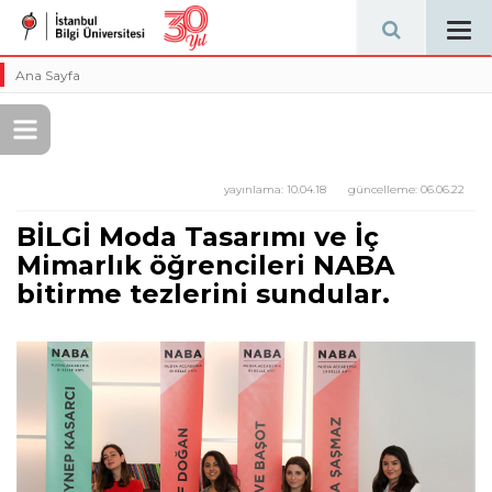
Tog
navi
Ana Sayfa
yayınlama:
10.04.18
güncelleme:
06.06.22
BİLGİ Moda Tasarımı ve İç
Mimarlık öğrencileri NABA
bitirme tezlerini sundular.