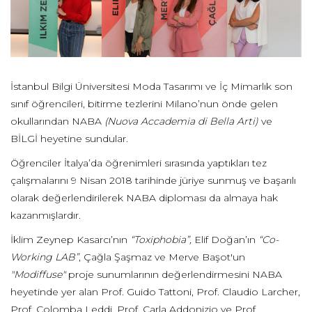
İstanbul Bilgi Üniversitesi Moda Tasarımı ve İç Mimarlık son
sınıf öğrencileri, bitirme tezlerini Milano’nun önde gelen
okullarından NABA
(Nuova Accademia di Bella Arti)
ve
BİLGİ heyetine sundular.
Öğrenciler İtalya’da öğrenimleri sırasında yaptıkları tez
çalışmalarını 9 Nisan 2018 tarihinde jüriye sunmuş ve başarılı
olarak değerlendirilerek NABA diploması da almaya hak
kazanmışlardır.
İklim Zeynep Kasarcı’nın
“Toxiphobia”,
Elif Doğan’ın
“Co-
Working LAB”
, Çağla Şaşmaz ve Merve Başot'un
"Modiffuse"
proje sunumlarının değerlendirmesini NABA
heyetinde yer alan Prof. Guido Tattoni, Prof. Claudio Larcher,
Prof. Colomba Leddi, Prof. Carla Addonizio ve Prof.