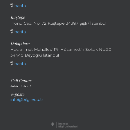
harita
Kuştepe
İnönü Cad. No: 72 Kuştepe 34387 Şişli / İstanbul
harita
Dolapdere
Hacıahmet Mahallesi Pir Hüsamettin Sokak No:20
34440 Beyoğlu İstanbul
harita
Call Center
444 0 428
e-posta
info@bilgi.edu.tr