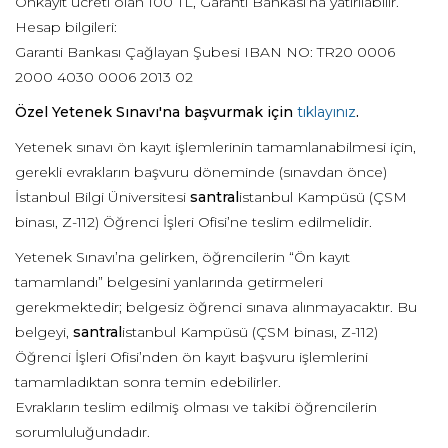
Önkayıt ücreti olan 100 TL, Garanti Bankası’na yatırılabilir.
Hesap bilgileri:
Garanti Bankası Çağlayan Şubesi IBAN NO: TR20 0006
2000 4030 0006 2013 02
Özel Yetenek Sınavı'na başvurmak için
tıklayınız
.
Yetenek sınavı ön kayıt işlemlerinin tamamlanabilmesi için,
gerekli evrakların başvuru döneminde (sınavdan önce)
İstanbul Bilgi Üniversitesi
santral
istanbul Kampüsü (ÇSM
binası, Z-112) Öğrenci İşleri Ofisi’ne teslim edilmelidir.
Yetenek Sınavı’na gelirken, öğrencilerin “Ön kayıt
tamamlandı” belgesini yanlarında getirmeleri
gerekmektedir; belgesiz öğrenci sınava alınmayacaktır. Bu
belgeyi,
santral
istanbul Kampüsü (ÇSM binası, Z-112)
Öğrenci İşleri Ofisi’nden ön kayıt başvuru işlemlerini
tamamladıktan sonra temin edebilirler.
Evrakların teslim edilmiş olması ve takibi öğrencilerin
sorumluluğundadır.