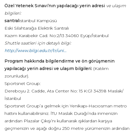
Özel Yetenek Sınavı’nın yapılacağı yerin adresi
ve ulaşım
bilgileri:
santral
istanbul Kampüsü
Eski Silahtarağa Elektrik Santralı
Kazım Karabekir Cad. No:2/13 34060 Eyüp/İstanbul
Shuttle saatleri için detaylı bilgi:
http://www.bilgi.edu.tr/tr/uni...
Program hakkında bilgilendirme ve ön görüşmenin
yapılacağı yerin adresi ve ulaşım bilgileri:
(Katılım
zorunludur).
Sportsnet Group:
Dereboyu 2. Cadde, Ata Center No: 15 K:G1 34398 Maslak/
İstanbul
Sportsnet Group’a gelmek için Yenikapı-Hacıosman metro
hattını kullanabilirsiniz. İTU Maslak Durağı’nda inmenizin
ardından Plazalar Çıkışı’nı kullanarak ışıklardan karşıya
geçmenizin ve aşağı doğru 250 metre yürümenizin ardından