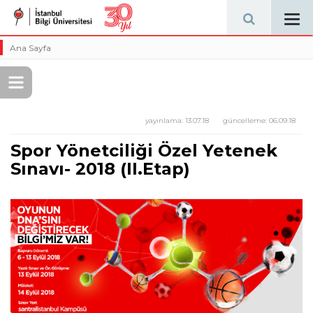
Tog
navi
Ana Sayfa
yayınlama:
13.07.18
güncelleme:
06.09.18
Spor Yönetciliği Özel Yetenek
Sınavı- 2018 (II.Etap)