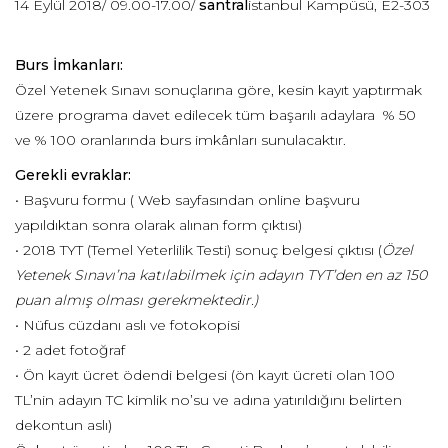
14 Eylül 2018/ 09.00-17.00/
santral
istanbul Kampüsü, E2-303
Burs İmkanları:
Özel Yetenek Sınavı sonuçlarına göre, kesin kayıt yaptırmak
üzere programa davet edilecek tüm başarılı adaylara % 50
ve % 100 oranlarında burs imkânları sunulacaktır.
Gerekli evraklar:
• Başvuru formu ( Web sayfasından online başvuru
yapıldıktan sonra olarak alınan form çıktısı)
• 2018 TYT (Temel Yeterlilik Testi) sonuç belgesi çıktısı (
Özel
Yetenek Sınavı’na katılabilmek için adayın TYT’den en az 150
puan almış olması gerekmektedir.)
• Nüfus cüzdanı aslı ve fotokopisi
• 2 adet fotoğraf
• Ön kayıt ücret ödendi belgesi (ön kayıt ücreti olan 100
TL’nin adayın TC kimlik no’su ve adına yatırıldığını belirten
dekontun aslı)