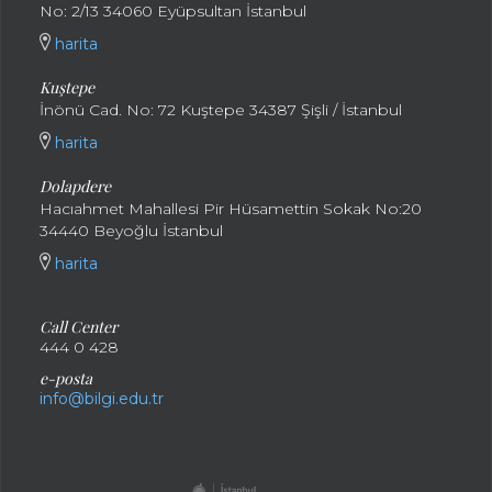
No: 2/13 34060 Eyüpsultan İstanbul
harita
Kuştepe
İnönü Cad. No: 72 Kuştepe 34387 Şişli / İstanbul
harita
Dolapdere
Hacıahmet Mahallesi Pir Hüsamettin Sokak No:20
34440 Beyoğlu İstanbul
harita
Call Center
444 0 428
e-posta
info@bilgi.edu.tr