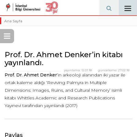
Tog
navi
Ana Sayfa
Prof. Dr. Ahmet Denker’in kitabı
yayınlandı.
yayınlama:
12.01.18
güncelleme:
27.02.18
Prof. Dr. Ahmet Denker
’in arkeoloji alanından iki yazar ile
ortak kaleme aldığı ‘Reviving Palmyra in Multiple
Dimensions: Images, Ruins, and Cultural Memory’ isimli
kitabı Whittles Academic and Research Publications
Yayınevi tarafından yayınlandı (2017)
Paylaş