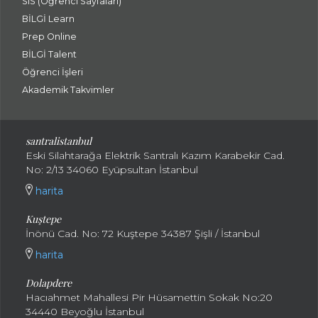
SIS (Öğrenci Sayfaları)
BİLGİ Learn
Prep Online
BİLGİ Talent
Öğrenci İşleri
Akademik Takvimler
santralistanbul
Eski Silahtarağa Elektrik Santralı Kazım Karabekir Cad.
No: 2/13 34060 Eyüpsultan İstanbul
harita
Kuştepe
İnönü Cad. No: 72 Kuştepe 34387 Şişli / İstanbul
harita
Dolapdere
Hacıahmet Mahallesi Pir Hüsamettin Sokak No:20
34440 Beyoğlu İstanbul