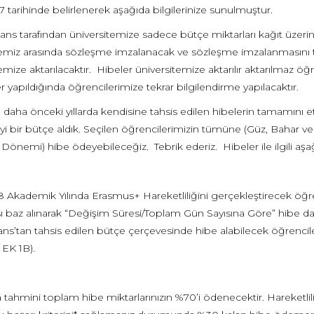
7 tarihinde belirlenerek aşağıda bilgilerinize sunulmuştur.
ans tarafından üniversitemize sadece bütçe miktarları kağıt üzerind
temiz arasında sözleşme imzalanacak ve sözleşme imzalanmasını tak
emize aktarılacaktır. Hibeler üniversitemize aktarılır aktarılmaz öğr
yapıldığında öğrencilerimize tekrar bilgilendirme yapılacaktır.
 daha önceki yıllarda kendisine tahsis edilen hibelerin tamamını et
yi bir bütçe aldık. Seçilen öğrencilerimizin tümüne (Güz, Bahar ve 
Dönemi) hibe ödeyebileceğiz. Tebrik ederiz. Hibeler ile ilgili aşa
8 Akademik Yılında Erasmus+ Hareketliliğini gerçekleştirecek öğr
ı baz alınarak “Değişim Süresi/Toplam Gün Sayısına Göre” hibe dağı
ans’tan tahsis edilen bütçe çerçevesinde hibe alabilecek öğrencil
 EK 1B).
a tahmini toplam hibe miktarlarınızın %70’i ödenecektir. Hareketl