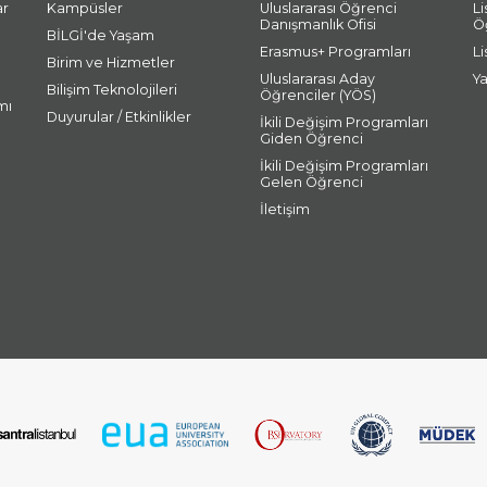
ar
Kampüsler
Uluslararası Öğrenci
L
Danışmanlık Ofisi
Ö
BİLGİ'de Yaşam
Erasmus+ Programları
L
Birim ve Hizmetler
Uluslararası Aday
Y
Bilişim Teknolojileri
Öğrenciler (YÖS)
mı
Duyurular / Etkinlikler
İkili Değişim Programları
Giden Öğrenci
İkili Değişim Programları
Gelen Öğrenci
İletişim