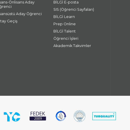
isans-Önlisans Aday
BİLGİ E-posta
ğrenci
SIS (Öğrenci Sayfaları)
isansüstü Aday Öğrenci
BİLGİ Learn
atay Geçiş
Prep Online
BİLGİ Talent
Öğrenci İşleri
Akademik Takvimler