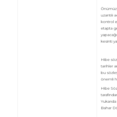
Önümüzdek
uzantılı 
kontrol e
etapta gü
yapacağım
kesinti ya
Hibe sözl
tarihler
bu sözle
önemli hu
Hibe Söz
tarafında
Yukarıda
Bahar Dön