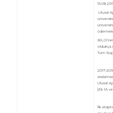
15.08.201
Ulusal Aj
üniversi
üniversit
ödemeler 
BİLGİ’nin
oldukça i
Tüm Staj 
2017-201
sıralamas
Ulusal Aj
(Ek 1A ve
İlk etapt