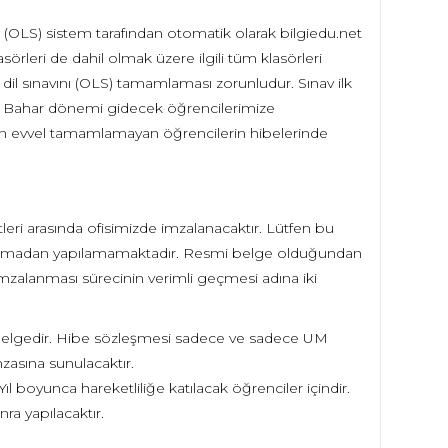
i (OLS) sistem tarafından otomatik olarak bilgiedu.net
örleri de dahil olmak üzere ilgili tüm klasörleri
 dil sınavını (OLS) tamamlaması zorunludur. Sınav ilk
tir. Bahar dönemi gidecek öğrencilerimize
eden evvel tamamlamayan öğrencilerin hibelerinde
leri arasında ofisimizde imzalanacaktır. Lütfen bu
zalanmadan yapılamamaktadır. Resmi belge olduğundan
mzalanması sürecinin verimli geçmesi adına iki
 belgedir. Hibe sözleşmesi sadece ve sadece UM
imzasına sunulacaktır.
boyunca hareketliliğe katılacak öğrenciler içindir.
ra yapılacaktır.