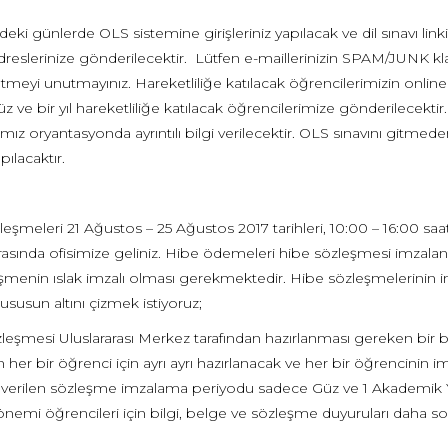
i günlerde OLS sistemine girişleriniz yapılacak ve dil sınavı link
adreslerinize gönderilecektir. Lütfen e-maillerinizin SPAM/JUNK klas
tmeyi unutmayınız. Hareketliliğe katılacak öğrencilerimizin online
z ve bir yıl hareketliliğe katılacak öğrencilerimize gönderilecek
ız oryantasyonda ayrıntılı bilgi verilecektir. OLS sınavını gitm
pılacaktır.
eşmeleri 21 Ağustos – 25 Ağustos 2017 tarihleri, 10:00 – 16:00 saat
 arasında ofisimize geliniz. Hibe ödemeleri hibe sözleşmesi im
şmenin ıslak imzalı olması gerekmektedir. Hibe sözleşmelerinin i
susun altını çizmek istiyoruz;
leşmesi Uluslararası Merkez tarafından hazırlanması gereken bir
n her bir öğrenci için ayrı ayrı hazırlanacak ve her bir öğrencinin 
 verilen sözleşme imzalama periyodu sadece Güz ve 1 Akademik Yıl 
emi öğrencileri için bilgi, belge ve sözleşme duyuruları daha son