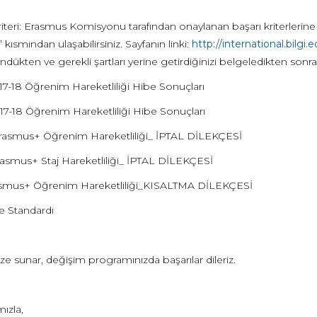
riteri: Erasmus Komisyonu tarafından onaylanan başarı kriterlerine
” kısmından ulaşabilirsiniz. Sayfanın linki:
http://international.bilgi.ed
öndükten ve gerekli şartları yerine getirdiğinizi belgeledikten sonra 
17-18 Öğrenim Hareketliliği Hibe Sonuçları
17-18 Öğrenim Hareketliliği Hibe Sonuçları
asmus+ Öğrenim Hareketliliği_ İPTAL DİLEKÇESİ
asmus+ Staj Hareketliliği_ İPTAL DİLEKÇESİ
smus+ Öğrenim Hareketliliği_KISALTMA DİLEKÇESİ
e Standardı
nize sunar, değişim programınızda başarılar dileriz.
mızla,