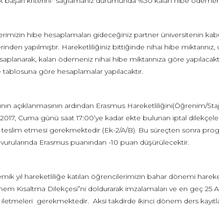
 başarı kriterini* sağlamanız durumunda %30 kalan hibe ödemeniz
erimizin hibe hesaplamaları gideceğiniz partner üniversitenin 
erinden yapılmıştır. Hareketliliğiniz bittiğinde nihai hibe miktarınız,
saplanarak, kalan ödemeniz nihai hibe miktarınıza göre yapılacakt
e tablosuna göre hesaplamalar yapılacaktır.
nın açıklanmasının ardından Erasmus Hareketliliğini(Öğrenim/Staj
017, Cuma günü saat 17:00’ye kadar ekte bulunan iptal dilekçeleri
 teslim etmesi gerekmektedir (Ek-2/A/B). Bu süreçten sonra progra
vurularında Erasmus puanından -10 puan düşürülecektir.
mik yıl hareketliliğe katılan öğrencilerimizin bahar dönemi hareke
em Kısaltma Dilekçesi”ni doldurarak imzalamaları ve en geç 25 Ar
 iletmeleri gerekmektedir. Aksi takdirde ikinci dönem ders kayıtların