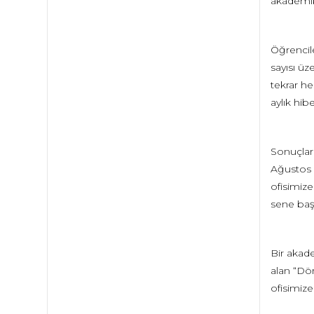
akademik
Öğrencil
sayısı üz
tekrar he
aylık hib
Sonuçları
Ağustos 2
ofisimize
sene baş
Bir akade
alan “Dön
ofisimize