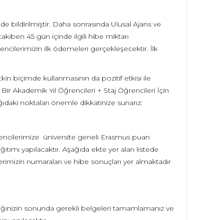
e bildirilmiştir. Daha sonrasında Ulusal Ajans ve
iben 45 gün içinde ilgili hibe miktarı
encilerimizin ilk ödemeleri gerçekleşecektir. İlk
kin biçimde kullanmasının da pozitif etkisi ile
Bir Akademik Yıl Öğrencileri + Staj Öğrencileri İçin
ğıdaki noktaları önemle dikkatinize sunarız:
encilerimize üniversite geneli Erasmus puan
tımı yapılacaktır. Aşağıda ekte yer alan listede
erimizin numaraları ve hibe sonuçları yer almaktadır
iliğinizin sonunda gerekli belgeleri tamamlamanız ve