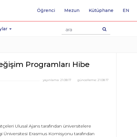
-
Öğrenci
Mezun
Kütüphane
EN
İNG
SA
GE
ylar
eğişim Programları Hibe
yayınlama:
21.08.17
güncelleme:
21.08.17
çeleri Ulusal Ajans tarafından üniversitelere
 Bilgi Üniversitesi Erasmus Komisyonu tarafından