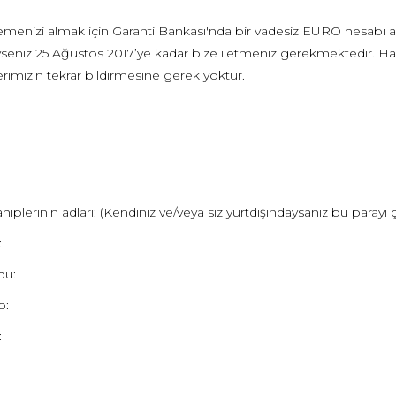
menizi almak için Garanti Bankası'nda bir vadesiz EURO hesabı aç
seniz 25 Ağustos 2017’ye kadar bize iletmeniz gerekmektedir. Hali
rimizin tekrar bildirmesine gerek yoktur.
iplerinin adları: (Kendiniz ve/veya siz yurtdışındaysanız bu parayı 
:
du:
o:
: