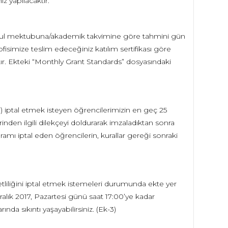
 yapılacaktır.
kabul mektubuna/akademik takvimine göre tahmini gün
 ofisimize teslim edeceğiniz katılım sertifikası göre
ır. Ekteki “Monthly Grant Standards” dosyasındaki
) iptal etmek isteyen öğrencilerimizin en geç 25
nden ilgili dilekçeyi doldurarak imzaladıktan sonra
mı iptal eden öğrencilerin, kurallar gereği sonraki
tliliğini iptal etmek istemeleri durumunda ekte yer
alık 2017, Pazartesi günü saat 17:00’ye kadar
da sıkıntı yaşayabilirsiniz. (Ek-3)