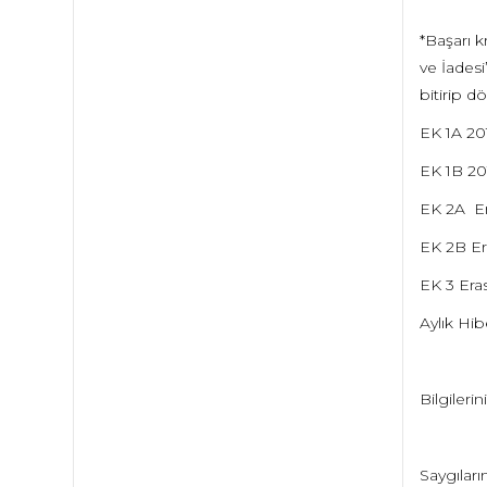
*Başarı k
ve İadesi
bitirip d
EK 1A 20
EK 1B 20
EK 2A Er
EK 2B Er
EK 3 Era
Aylık Hib
Bilgileri
Saygıları