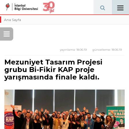
Tog
navi
Ana Sayfa
yayınlama:
18.06.19
güncelleme:
18.06.19
Mezuniyet Tasarım Projesi
grubu Bi-Fikir KAP proje
yarışmasında finale kaldı.