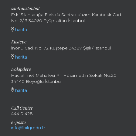
santralistanbul
Eski Silahtarağa Elektrik Santralı Kazım Karabekir Cad.
No: 2/13 34060 Eyüpsultan İstanbul
harita
Kuştepe
İnönü Cad. No: 72 Kuştepe 34387 Şişli / İstanbul
harita
Dolapdere
Hacıahmet Mahallesi Pir Hüsamettin Sokak No:20
34440 Beyoğlu İstanbul
harita
Call Center
444 0 428
e-posta
info@bilgi.edu.tr