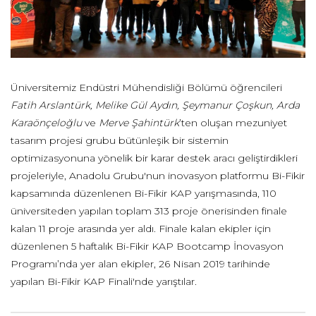
Üniversitemiz Endüstri Mühendisliği Bölümü öğrencileri
Fatih Arslantürk, Melike Gül Aydın, Şeymanur Çoşkun, Arda
Karaönçeloğlu
ve
Merve Şahintürk
’ten oluşan mezuniyet
tasarım projesi grubu bütünleşik bir sistemin
optimizasyonuna yönelik bir karar destek aracı geliştirdikleri
projeleriyle, Anadolu Grubu'nun inovasyon platformu Bi-Fikir
kapsamında düzenlenen Bi-Fikir KAP yarışmasında, 110
üniversiteden yapılan toplam 313 proje önerisinden finale
kalan 11 proje arasında yer aldı. Finale kalan ekipler için
düzenlenen 5 haftalık Bi-Fikir KAP Bootcamp İnovasyon
Programı’nda yer alan ekipler, 26 Nisan 2019 tarihinde
yapılan Bi-Fikir KAP Finali'nde yarıştılar.