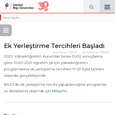
Tog
navi
Ana Sayfa
Ek Yerleştirme Tercihleri Başladı
yayınlama:
17.09.20
güncelleme:
17.09.20
2020 Yükseköğretim Kurumları Sınavı (YKS) sonuçlarına
göre 2020-2021 öğretim yılı için yükseköğretim
programlarına ek yerleştirme tercihleri 17-23 Eylül tarihleri
arasında gerçekleşecek.
BİLGİ’de ek yerleştirme tercihi yapabileceğiniz programlar
ve detaylarına ulaşmak için
tıklayınız.