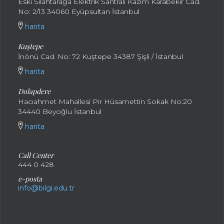
Eski Silahtarağa Elektrik Santralı Kazım Karabekir Cad.
No: 2/13 34060 Eyüpsultan İstanbul
harita
Kuştepe
İnönü Cad. No: 72 Kuştepe 34387 Şişli / İstanbul
harita
Dolapdere
Hacıahmet Mahallesi Pir Hüsamettin Sokak No:20
34440 Beyoğlu İstanbul
harita
Call Center
444 0 428
e-posta
info@bilgi.edu.tr