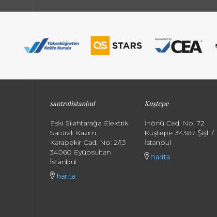
santralistanbul
Kuştepe
Eski Silahtarağa Elektrik
İnönü Cad. No: 72
Santralı Kazım
Kuştepe 34387 Şişli /
Karabekir Cad. No: 2/13
İstanbul
34060 Eyüpsultan
harita
İstanbul
harita