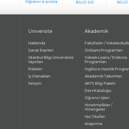
Üniversite
Akademik
Hakkında
Fakülteler / Yüksekokull
Sanat Eserleri
Önlisans Programları
İstanbul Bilgi Üniversitesi
Yüksek Lisans / Doktora
Yayınları
Programları
İhaleler
İngilizce Hazırlık Progra
İş Olanakları
Akademik Takvimler
İletişim
AKTS Bilgi Paketi
Ders Kataloğu
Öğrenci İşleri
Yönetmelikler /
Yönergeler
Yaz Okulları
Araştırma