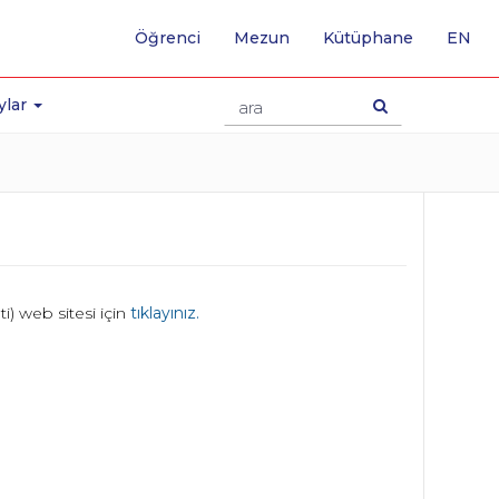
-
Öğrenci
Mezun
Kütüphane
EN
İNG
SA
GE
ylar
i) web sitesi için
tıklayınız.