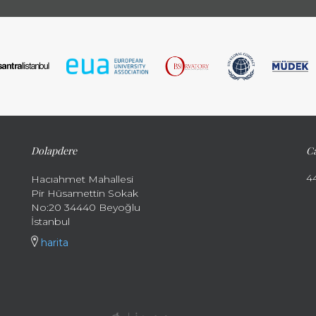
Dolapdere
Ca
4
Hacıahmet Mahallesi
Pir Hüsamettin Sokak
No:20 34440 Beyoğlu
İstanbul
harita