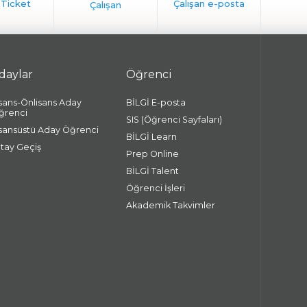
daylar
Öğrenci
isans-Önlisans Aday
BİLGİ E-posta
ğrenci
SIS (Öğrenci Sayfaları)
isansüstü Aday Öğrenci
BİLGİ Learn
atay Geçiş
Prep Online
BİLGİ Talent
Öğrenci İşleri
Akademik Takvimler