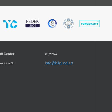
ll Center
e-posta
44 0 428
info@bilgi.edu.tr