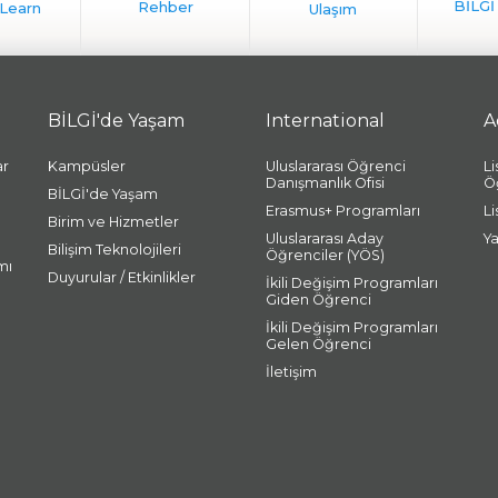
BİLGİ'de Yaşam
International
A
ar
Kampüsler
Uluslararası Öğrenci
L
Danışmanlık Ofisi
Ö
BİLGİ'de Yaşam
Erasmus+ Programları
L
Birim ve Hizmetler
Uluslararası Aday
Y
Bilişim Teknolojileri
Öğrenciler (YÖS)
mı
Duyurular / Etkinlikler
İkili Değişim Programları
Giden Öğrenci
İkili Değişim Programları
Gelen Öğrenci
İletişim