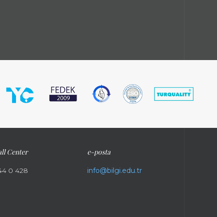
ll Center
e-posta
44 0 428
info@bilgi.edu.tr