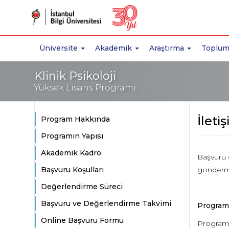
Üniversite
Akademik
Araştırma
Toplum
Klinik Psikoloji
Yüksek Lisans Programı
İleti
Program Hakkında
Programın Yapısı
Akademik Kadro
Başvuru 
Başvuru Koşulları
gönderme
Değerlendirme Süreci
Başvuru ve Değerlendirme Takvimi
Program i
Online Başvuru Formu
Program 