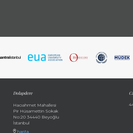
Dolapdere
Ca
4
Hacıahmet Mahallesi
Pir Hüsamettin Sokak
No:20 34440 Beyoğlu
İstanbul
harita