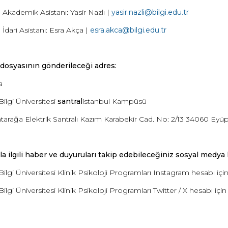
Akademik Asistanı: Yasir Nazlı |
yasir.nazli@bilgi.edu.tr
dari Asistanı: Esra Akça |
esra.akca@bilgi.edu.tr
dosyasının gönderileceği adres:
a
Bilgi Üniversitesi
santral
istanbul Kampüsü
htarağa Elektrik Santralı Kazım Karabekir Cad. No: 2/13 34060 Eyüp
a ilgili haber ve duyuruları takip edebileceğiniz sosyal medya 
Bilgi Üniversitesi Klinik Psikoloji Programları Instagram hesabı içi
Bilgi Üniversitesi Klinik Psikoloji Programları Twitter / X hesabı içi