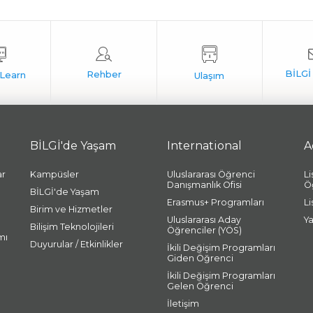
BİLGİ'de Yaşam
International
A
ar
Kampüsler
Uluslararası Öğrenci
L
Danışmanlık Ofisi
Ö
BİLGİ'de Yaşam
Erasmus+ Programları
L
Birim ve Hizmetler
Uluslararası Aday
Y
Bilişim Teknolojileri
Öğrenciler (YÖS)
mı
Duyurular / Etkinlikler
İkili Değişim Programları
Giden Öğrenci
İkili Değişim Programları
Gelen Öğrenci
İletişim