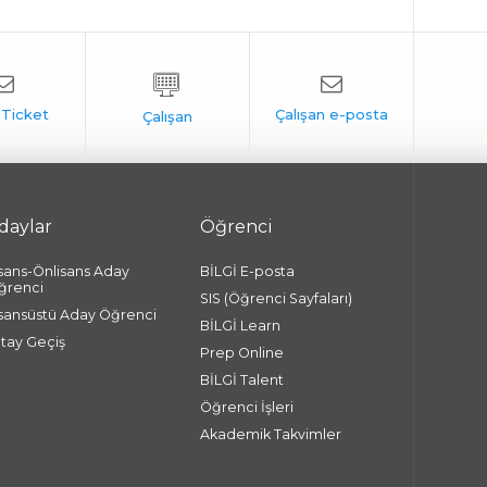
daylar
Öğrenci
isans-Önlisans Aday
BİLGİ E-posta
ğrenci
SIS (Öğrenci Sayfaları)
isansüstü Aday Öğrenci
BİLGİ Learn
atay Geçiş
Prep Online
BİLGİ Talent
Öğrenci İşleri
Akademik Takvimler