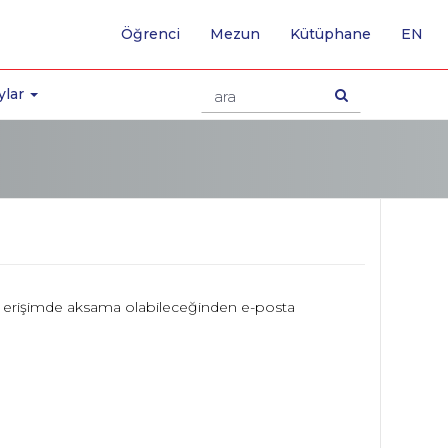
-
Öğrenci
Mezun
Kütüphane
EN
İNG
SA
GE
ylar
le erişimde aksama olabileceğinden e-posta