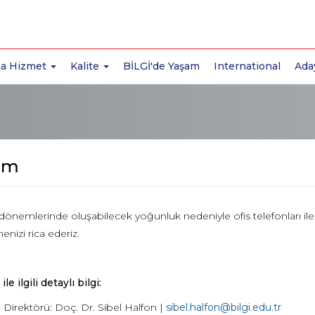
a Hizmet
Kalite
BİLGİ'de Yaşam
International
Ada
şim
dönemlerinde oluşabilecek yoğunluk nedeniyle ofis telefonları i
nizi rica ederiz.
le ilgili detaylı bilgi:
Direktörü: Doç. Dr. Sibel Halfon |
sibel.halfon@bilgi.edu.tr