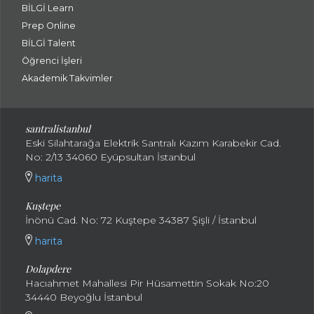
BİLGİ Learn
Prep Online
BİLGİ Talent
Öğrenci İşleri
Akademik Takvimler
santralistanbul
Eski Silahtarağa Elektrik Santralı Kazım Karabekir Cad.
No: 2/13 34060 Eyüpsultan İstanbul
harita
Kuştepe
İnönü Cad. No: 72 Kuştepe 34387 Şişli / İstanbul
harita
Dolapdere
Hacıahmet Mahallesi Pir Hüsamettin Sokak No:20
34440 Beyoğlu İstanbul