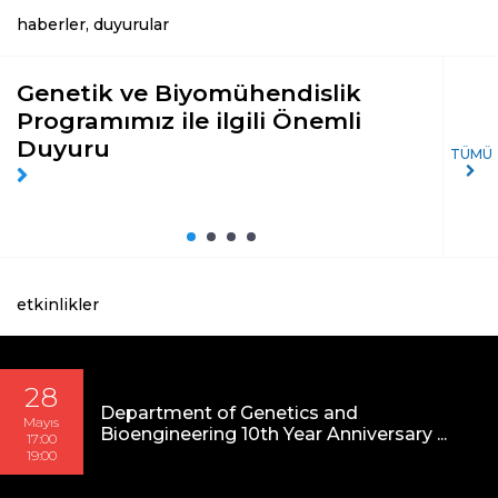
haberler, duyurular
Genetik ve Biyomühendislik
Dr.
Programımız ile ilgili Önemli
Af
Duyuru
“E
TÜMÜ
Gıd
pr
etkinlikler
28
Department of Genetics and
Mayıs
Bioengineering 10th Year Anniversary ...
17:00
19:00