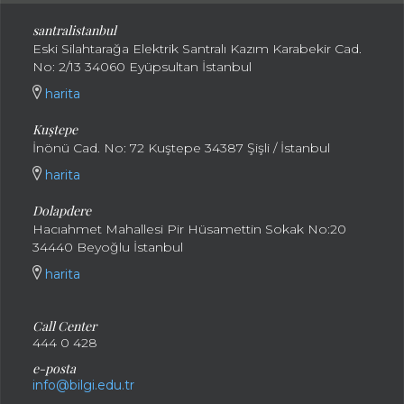
santralistanbul
Eski Silahtarağa Elektrik Santralı Kazım Karabekir Cad.
No: 2/13 34060 Eyüpsultan İstanbul
harita
Kuştepe
İnönü Cad. No: 72 Kuştepe 34387 Şişli / İstanbul
harita
Dolapdere
Hacıahmet Mahallesi Pir Hüsamettin Sokak No:20
34440 Beyoğlu İstanbul
harita
Call Center
444 0 428
e-posta
info@bilgi.edu.tr