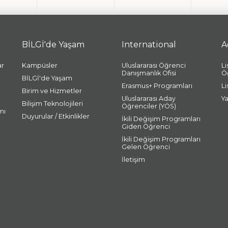
BİLGİ'de Yaşam
International
A
ar
Kampüsler
Uluslararası Öğrenci
L
Danışmanlık Ofisi
Ö
BİLGİ'de Yaşam
Erasmus+ Programları
L
Birim ve Hizmetler
Uluslararası Aday
Y
Bilişim Teknolojileri
Öğrenciler (YÖS)
mı
Duyurular / Etkinlikler
İkili Değişim Programları
Giden Öğrenci
İkili Değişim Programları
Gelen Öğrenci
İletişim