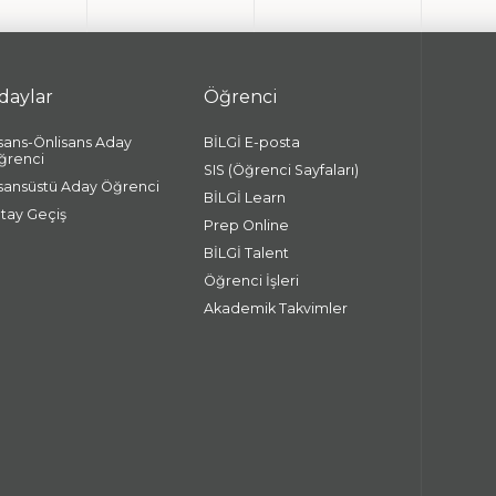
daylar
Öğrenci
isans-Önlisans Aday
BİLGİ E-posta
ğrenci
SIS (Öğrenci Sayfaları)
isansüstü Aday Öğrenci
BİLGİ Learn
atay Geçiş
Prep Online
BİLGİ Talent
Öğrenci İşleri
Akademik Takvimler