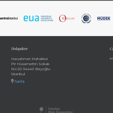
Dolapdere
Ca
4
Hacıahmet Mahallesi
Pir Hüsamettin Sokak
No:20 34440 Beyoğlu
İstanbul
harita