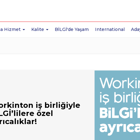
a Hizmet
Kalite
BİLGİ'de Yaşam
International
Ada
rkinton iş birliğiyle
LGİ’lilere özel
rıcalıklar!