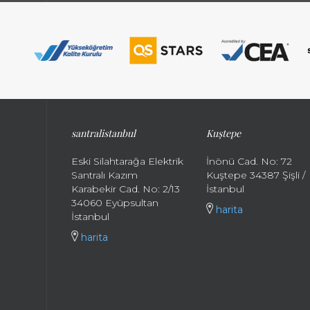
santralistanbul
Kuştepe
Eski Silahtarağa Elektrik
İnönü Cad. No: 72
Santralı Kazım
Kuştepe 34387 Şişli /
Karabekir Cad. No: 2/13
İstanbul
34060 Eyüpsultan
harita
İstanbul
harita