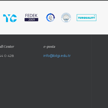
ll Center
e-posta
44 0 428
info@bilgi.edu.tr