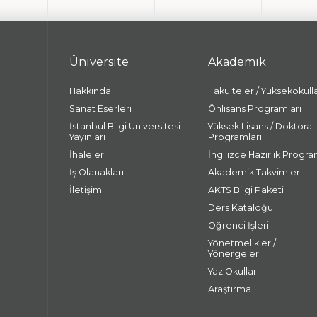
Üniversite
Akademik
Hakkında
Fakülteler / Yüksekokull
Sanat Eserleri
Önlisans Programları
İstanbul Bilgi Üniversitesi
Yüksek Lisans / Doktora
Yayınları
Programları
İhaleler
İngilizce Hazırlık Progra
İş Olanakları
Akademik Takvimler
İletişim
AKTS Bilgi Paketi
Ders Kataloğu
Öğrenci İşleri
Yönetmelikler /
Yönergeler
Yaz Okulları
Araştırma