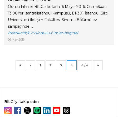
Ödüllü Filmler BİLGİ’de
Ödüllü Filmler BİLGİ’de Tarih: 6 Mayıs 2016, CumaSaat:
13.00Yer: santralistanbul Kampüsü, E1-301 İstanbul Bilgi
Üniversitesi İletişim Fakültesi Sinema Bölümü ev
sahipliğinde ...
/tr/etkinlik/6759/odullu-filmler-bilgide/
06 May 2016
1
2
3
4
4 / 4
BİLGİ'yi takip edin