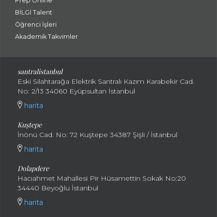
Prep Online
BİLGİ Talent
Öğrenci İşleri
Akademik Takvimler
santralistanbul
Eski Silahtarağa Elektrik Santralı Kazım Karabekir Cad.
No: 2/13 34060 Eyüpsultan İstanbul
harita
Kuştepe
İnönü Cad. No: 72 Kuştepe 34387 Şişli / İstanbul
harita
Dolapdere
Hacıahmet Mahallesi Pir Hüsamettin Sokak No:20
34440 Beyoğlu İstanbul
harita