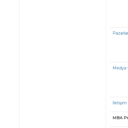
Pazarla
Medya v
İletişim
MBA Pr