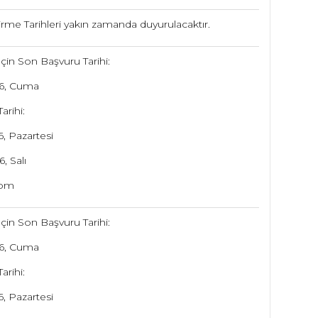
rme Tarihleri yakın zamanda duyurulacaktır.
İçin Son Başvuru Tarihi:
26, Cuma
arihi:
6, Pazartesi
, Salı
oom
İçin Son Başvuru Tarihi:
26, Cuma
arihi:
6, Pazartesi