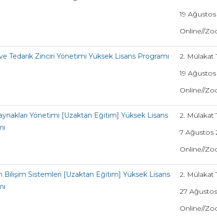
19 Ağustos
Online//Z
k ve Tedarik Zinciri Yönetimi Yüksek Lisans Programı
2. Mülakat T
19 Ağustos
Online//Z
aynakları Yönetimi [Uzaktan Eğitim] Yüksek Lisans
2. Mülakat T
mı
7 Ağustos 
Online//Z
 Bilişim Sistemleri [Uzaktan Eğitim] Yüksek Lisans
2. Mülakat T
mı
27 Ağustos
Online//Z