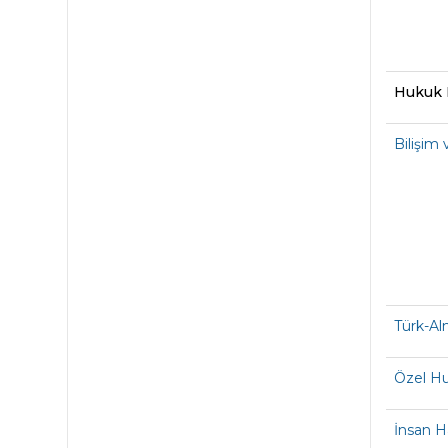
Hukuk 
Bilişim
Türk-A
Özel Hu
İnsan H