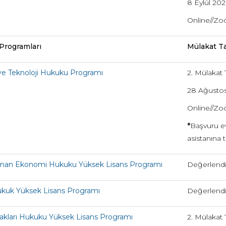
8 Eylül 2026
Online//Z
Programları
Mülakat Ta
 ve Teknoloji Hukuku Programı
2. Mülakat T
28 Ağusto
Online//Z
*
Başvuru ev
asistanına 
lman Ekonomi Hukuku Yüksek Lisans Programı
Değerlendi
kuk Yüksek Lisans Programı
Değerlendi
akları Hukuku Yüksek Lisans Programı
2. Mülakat T