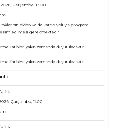
 2026, Perşembe, 13:00
oom
raklarının elden ya da kargo yoluyla program
teslim edilmesi gerekmektedir.
rme Tarihleri yakın zamanda duyurulacaktır.
rme Tarihleri yakın zamanda duyurulacaktır.
rihi
arihi:
2026, Çarşamba, 11:00
oom
arihi: