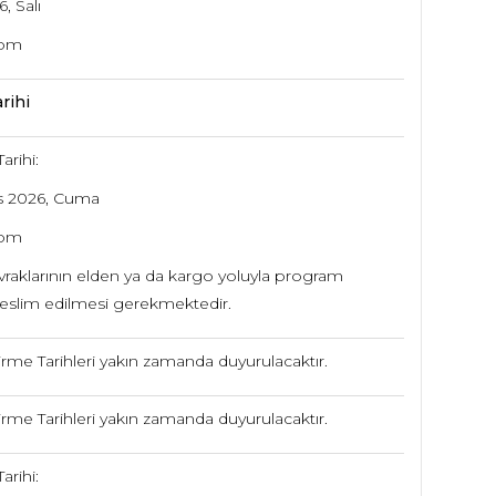
, Salı
oom
rihi
arihi:
s 2026, Cuma
oom
raklarının elden ya da kargo yoluyla program
teslim edilmesi gerekmektedir.
rme Tarihleri yakın zamanda duyurulacaktır.
rme Tarihleri yakın zamanda duyurulacaktır.
arihi: