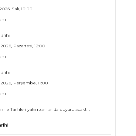
026, Salı, 10:00
oom
arihi:
2026, Pazartesi, 12:00
oom
arihi:
 2026, Perşembe, 11:00
oom
rme Tarihleri yakın zamanda duyurulacaktır.
rihi