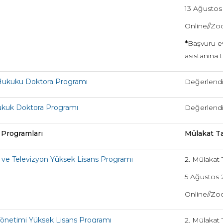
13 Ağustos
Online//Z
*
Başvuru ev
asistanına 
ukuku Doktora Programı
Değerlendi
ukuk Doktora Programı
Değerlendi
m Programları
Mülakat Ta
ve Televizyon Yüksek Lisans Programı
2. Mülakat T
5 Ağustos 
Online//Z
Yönetimi Yüksek Lisans Programı
2. Mülakat T