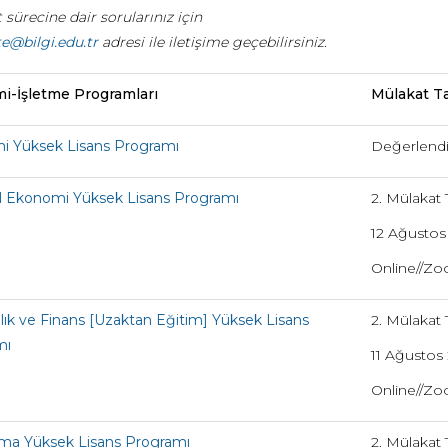
sürecine dair sorularınız için
e@bilgi.edu.tr
adresi ile iletişime geçebilirsiniz.
i-İşletme Programları
Mülakat Ta
 Yüksek Lisans Programı
Değerlendi
l Ekonomi Yüksek Lisans Programı
2. Mülakat T
12 Ağustos
Online//Z
lık ve Finans [Uzaktan Eğitim] Yüksek Lisans
2. Mülakat T
mı
11 Ağustos 2
Online//Z
ma Yüksek Lisans Programı
2. Mülakat T