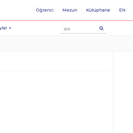
-
Öğrenci
Mezun
Kütüphane
EN
İNG
SA
GE
ylar