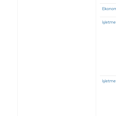
Ekonom
İşletme
İşletme