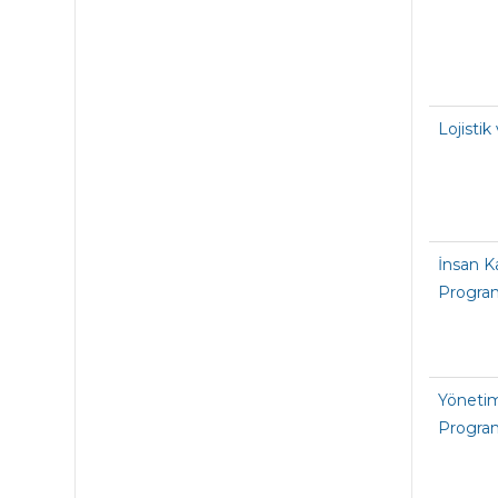
Lojisti
İnsan K
Progra
Yönetim
Progra