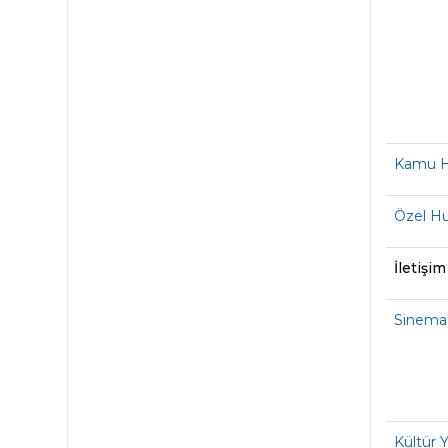
Kamu H
Özel H
İletişi
Sinema 
Kültür 