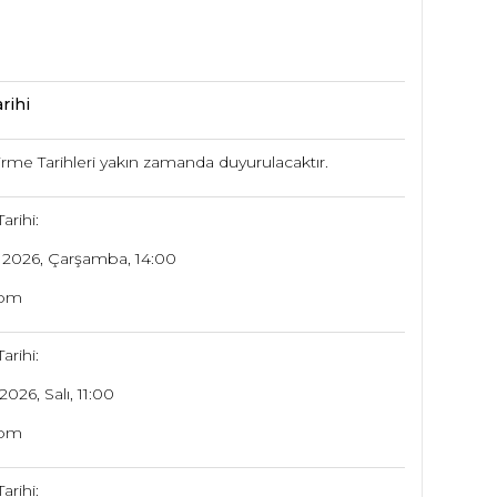
rihi
rme Tarihleri yakın zamanda duyurulacaktır.
arihi:
 2026, Çarşamba, 14:00
oom
arihi:
026, Salı, 11:00
oom
arihi: