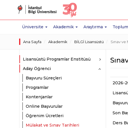
Üniversite
Akademik
Araştırma
Toplum
Ana Sayfa
Akademik
BİLGİ Lisansüstü
Sınav ve 
Sınav
Lisansüstü Programlar Enstitüsü
Aday Öğrenci
Başvuru Süreçleri
2026-2
Programlar
Lisansü
Kontenjanlar
Başvuru
Online Başvurular
Son Baş
Öğrenim Ücretleri
Ders Ba
Mülakat ve Sınav Tarihleri