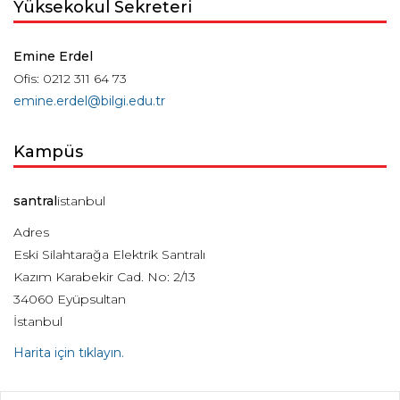
Yüksekokul Sekreteri
Emine Erdel
Ofis: 0212 311 64 73
emine.erdel@bilgi.edu.tr
Kampüs
santral
istanbul
Adres
Eski Silahtarağa Elektrik Santralı
Kazım Karabekir Cad. No: 2/13
34060 Eyüpsultan
İstanbul
Harita için tıklayın.