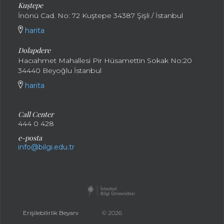
Kuştepe
İnönü Cad. No: 72 Kuştepe 34387 Şişli / İstanbul
harita
Dolapdere
Hacıahmet Mahallesi Pir Hüsamettin Sokak No:20
34440 Beyoğlu İstanbul
harita
Call Center
444 0 428
e-posta
info@bilgi.edu.tr
Erişilebilirlik Beyanı
© 2026