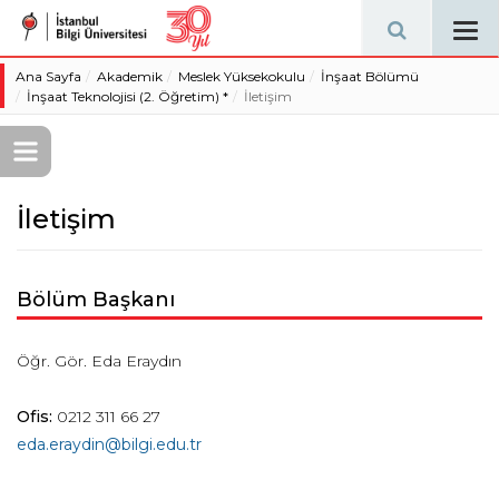
Tog
navi
Ana Sayfa
Akademik
Meslek Yüksekokulu
İnşaat Bölümü
İnşaat Teknolojisi (2. Öğretim) *
İletişim
İletişim
Bölüm Başkanı
Öğr. Gör. Eda Eraydın
Ofis:
0212 311 66 27
eda.eraydin@bilgi.edu.tr