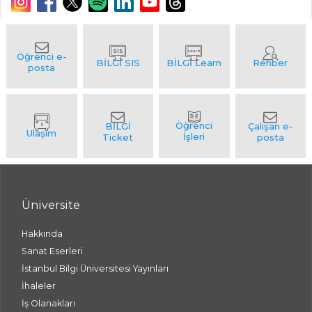
Üniversite
Hakkında
Sanat Eserleri
İstanbul Bilgi Üniversitesi Yayınları
İhaleler
İş Olanakları