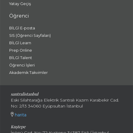
Yatay Geçiş
Öğrenci
BİLGİ E-posta
SIS (Öğrenci Sayfaları)
BİLGİ Learn
Prep Online
BİLGİ Talent
Öğrenci İşleri
Akademik Takvimler
santralistanbul
Eski Silahtarağa Elektrik Santralı Kazım Karabekir Cad.
No: 2/13 34060 Eyüpsultan İstanbul
harita
Kuştepe
İnönü Cad. No: 72 Kuştepe 34387 Şişli / İstanbul