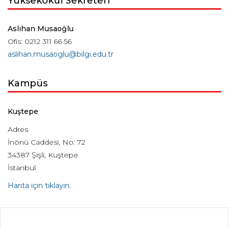
Yüksekokul Sekreteri
Aslıhan Musaoğlu
Ofis: 0212 311 66 56
aslihan.musaoglu@bilgi.edu.tr
Kampüs
Kuştepe
Adres
İnönü Caddesi, No: 72
34387 Şişli, Kuştepe
İstanbul
Harita için tıklayın.