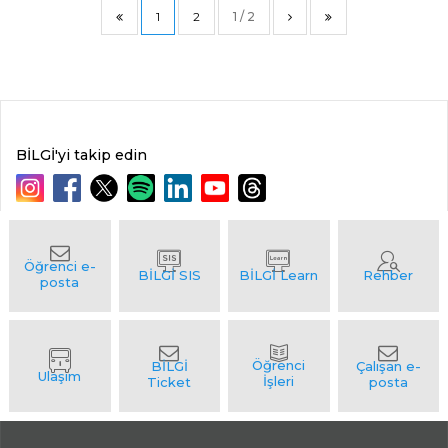
1
2
1 / 2
BİLGİ'yi takip edin