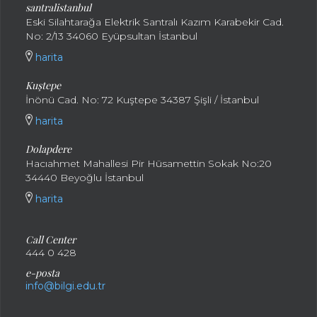
santralistanbul
Eski Silahtarağa Elektrik Santralı Kazım Karabekir Cad.
No: 2/13 34060 Eyüpsultan İstanbul
harita
Kuştepe
İnönü Cad. No: 72 Kuştepe 34387 Şişli / İstanbul
harita
Dolapdere
Hacıahmet Mahallesi Pir Hüsamettin Sokak No:20
34440 Beyoğlu İstanbul
harita
Call Center
444 0 428
e-posta
info@bilgi.edu.tr