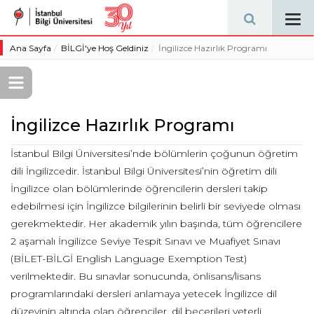
Tog
navi
Ana Sayfa
BİLGİ'ye Hoş Geldiniz
İngilizce Hazırlık Programı
İngilizce Hazırlık Programı
İstanbul Bilgi Üniversitesi’nde bölümlerin çoğunun öğretim
dili İngilizcedir. İstanbul Bilgi Üniversitesi’nin öğretim dili
İngilizce olan bölümlerinde öğrencilerin dersleri takip
edebilmesi için İngilizce bilgilerinin belirli bir seviyede olması
gerekmektedir. Her akademik yılın başında, tüm öğrencilere
2 aşamalı İngilizce Seviye Tespit Sınavı ve Muafiyet Sınavı
(BİLET-BİLGİ English Language Exemption Test)
verilmektedir. Bu sınavlar sonucunda, önlisans/lisans
programlarındaki dersleri anlamaya yetecek İngilizce dil
düzeyinin altında olan öğrenciler, dil becerileri yeterli