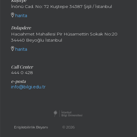
Kuştepe
İnönü Cad. No: 72 Kuştepe 34387 Şişli / İstanbul
harita
Dolapdere
Hacıahmet Mahallesi Pir Hüsamettin Sokak No:20
34440 Beyoğlu İstanbul
harita
Call Center
444 0 428
e-posta
info@bilgi.edu.tr
Erişilebilirlik Beyanı
© 2026