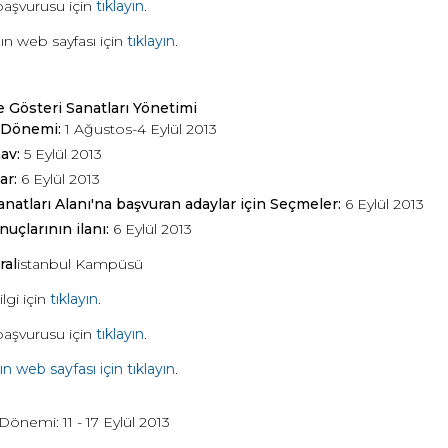
başvurusu için
tıklayın
.
n web sayfası için
tıklayın
.
 Gösteri Sanatları Yönetimi
 Dönemi:
1 Ağustos-4 Eylül 2013
nav:
5 Eylül 2013
ar:
6 Eylül 2013
natları Alanı'na başvuran adaylar için Seçmeler:
6 Eylül 2013
uçlarının ilanı:
6 Eylül 2013
ral
istanbul Kampüsü
ilgi için
tıklayın
.
başvurusu için
tıklayın
.
 web sayfası için tıklayın
.
önemi: 11 - 17 Eylül 2013