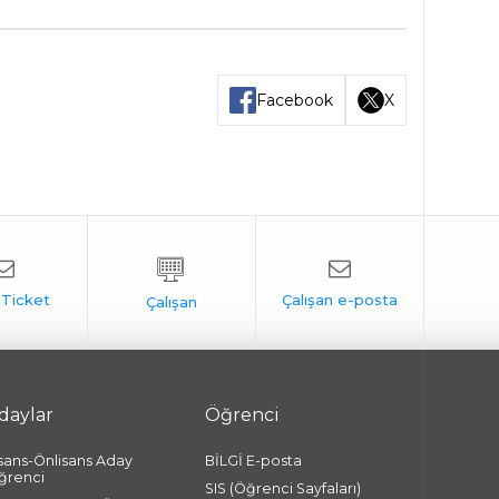
Facebook
X
daylar
Öğrenci
isans-Önlisans Aday
BİLGİ E-posta
ğrenci
SIS (Öğrenci Sayfaları)