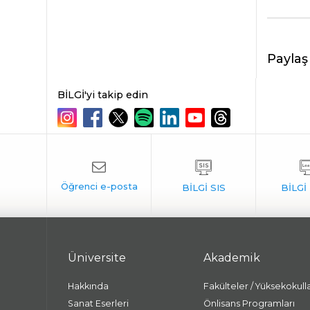
Paylaş
BİLGİ'yi takip edin
Üniversite
Akademik
Hakkında
Fakülteler / Yüksekokull
Sanat Eserleri
Önlisans Programları