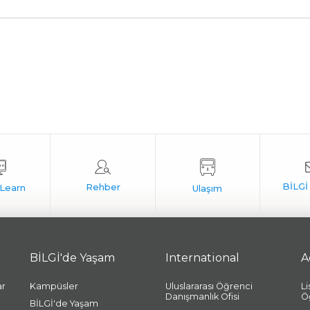
BİLGİ'de Yaşam
International
A
ar
Kampüsler
Uluslararası Öğrenci
L
Danışmanlık Ofisi
Ö
BİLGİ'de Yaşam