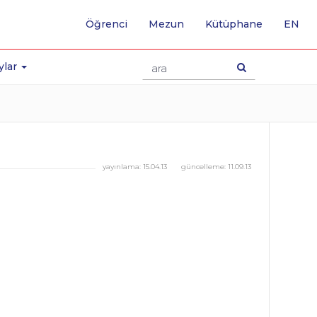
-
Öğrenci
Mezun
Kütüphane
EN
İNG
SA
GE
ylar
yayınlama:
15.04.13
güncelleme:
11.09.13