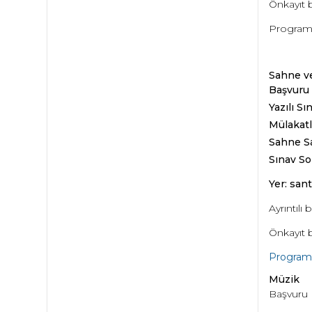
Önkayıt 
Programı
Sahne ve
Başvuru
Yazılı Sı
Mülakatl
Sahne Sa
Sınav Son
Yer: sant
Ayrıntılı b
Önkayıt 
Programın
Müzik
Başvuru D