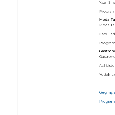
Yazılı Sı
Programı
Moda Ta
Moda Tas
Kabul edi
Programı
Gastrono
Gastrono
Asil List
Yedek Lis
Geçmiş sın
Programın