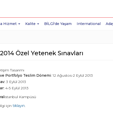
a Hizmet
Kalite
BİLGİ'de Yaşam
International
Ada
2014 Özel Yetenek Sınavları
etişim Tasarımı
ve Portfolyo Teslim Dönemi
: 12 Ağustos-2 Eylül 2013
nav:
3 Eylül 2013
ar:
4-5 Eylül 2013
ral
istanbul Kampüsü
ilgi için
tıklayın
.