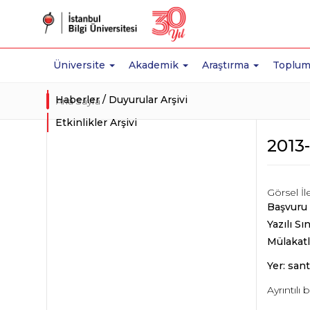
Üniversite
Akademik
Araştırma
Toplum
Haberler / Duyurular Arşivi
Ana Sayfa
Etkinlikler Arşivi
2013-
Görsel İl
Başvuru 
Yazılı Sı
Mülakatl
Yer:
sant
Ayrıntılı b