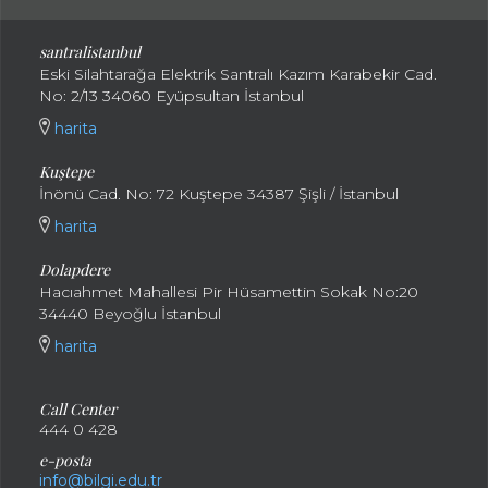
santralistanbul
Eski Silahtarağa Elektrik Santralı Kazım Karabekir Cad.
No: 2/13 34060 Eyüpsultan İstanbul
harita
Kuştepe
İnönü Cad. No: 72 Kuştepe 34387 Şişli / İstanbul
harita
Dolapdere
Hacıahmet Mahallesi Pir Hüsamettin Sokak No:20
34440 Beyoğlu İstanbul
harita
Call Center
444 0 428
e-posta
info@bilgi.edu.tr