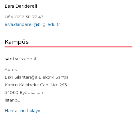
Esra Darıdereli
Ofis: 0212 311 77 43
esra.daridereli@bilgi.edu.tr
Kampüs
santral
istanbul
Adres
Eski Silahtarağa Elektrik Santralı
Kazım Karabekir Cad. No: 2/13
34060 Eyüpsultan
İstanbul
Harita için tıklayın.