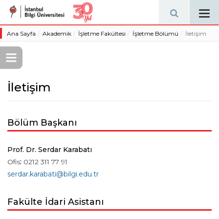
Tog
navi
Ana Sayfa
Akademik
İşletme Fakültesi
İşletme Bölümü
İletişim
İletişim
Bölüm Başkanı
Prof. Dr. Serdar Karabatı
Ofis
:
0212 311 77 91
serdar.karabati@bilgi.edu.tr
Fakülte İdari Asistanı