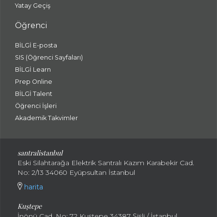
Yatay Geçiş
Öğrenci
BİLGİ E-posta
SIS (Öğrenci Sayfaları)
BİLGİ Learn
Prep Online
BİLGİ Talent
Öğrenci İşleri
Akademik Takvimler
santralistanbul
Eski Silahtarağa Elektrik Santralı Kazım Karabekir Cad.
No: 2/13 34060 Eyüpsultan İstanbul
harita
Kuştepe
İnönü Cad. No: 72 Kuştepe 34387 Şişli / İstanbul