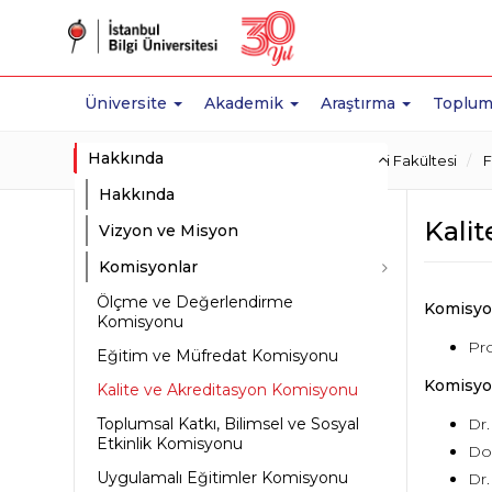
Üniversite
Akademik
Araştırma
Toplum
Hakkında
Ana Sayfa
Akademik
Sağlık Bilimleri Fakültesi
F
Hakkında
Kali
Vizyon ve Misyon
Komisyonlar
Ölçme ve Değerlendirme
Komisyo
Komisyonu
Pro
Eğitim ve Müfredat Komisyonu
Komisyon
Kalite ve Akreditasyon Komisyonu
Toplumsal Katkı, Bilimsel ve Sosyal
Dr.
Etkinlik Komisyonu
Do
Uygulamalı Eğitimler Komisyonu
Dr