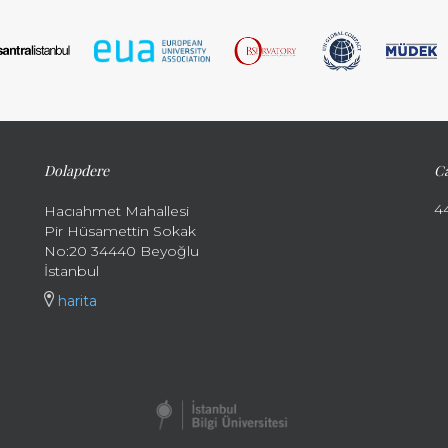
Dolapdere
Ca
4
Hacıahmet Mahallesi
Pir Hüsamettin Sokak
No:20 34440 Beyoğlu
İstanbul
harita