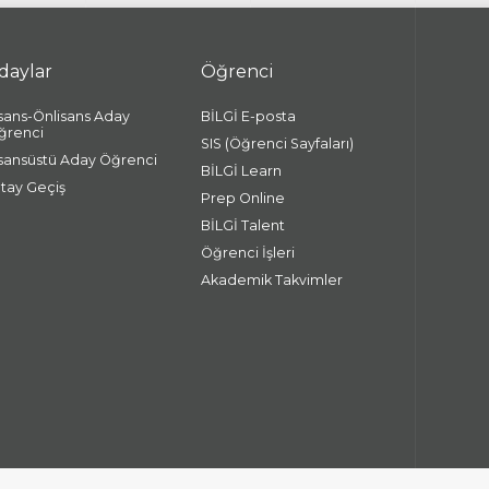
daylar
Öğrenci
isans-Önlisans Aday
BİLGİ E-posta
ğrenci
SIS (Öğrenci Sayfaları)
isansüstü Aday Öğrenci
BİLGİ Learn
atay Geçiş
Prep Online
BİLGİ Talent
Öğrenci İşleri
Akademik Takvimler