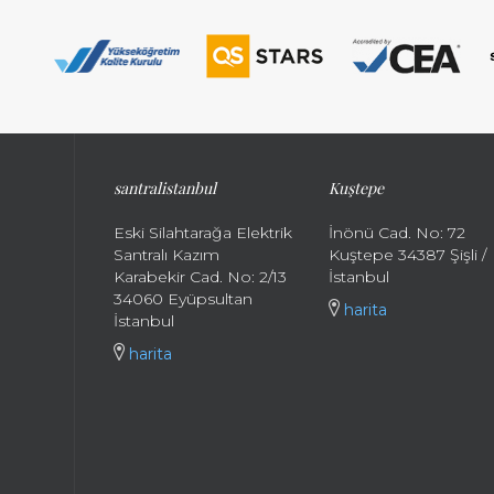
santralistanbul
Kuştepe
Eski Silahtarağa Elektrik
İnönü Cad. No: 72
Santralı Kazım
Kuştepe 34387 Şişli /
Karabekir Cad. No: 2/13
İstanbul
34060 Eyüpsultan
harita
İstanbul
harita