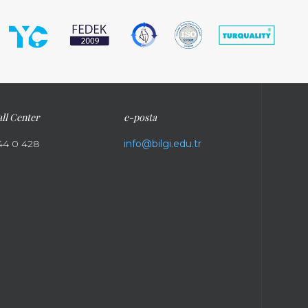
ll Center
e-posta
44 0 428
info@bilgi.edu.tr