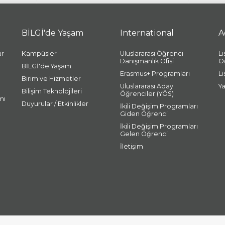
BİLGİ'de Yaşam
International
A
ar
Kampüsler
Uluslararası Öğrenci
L
Danışmanlık Ofisi
Ö
BİLGİ'de Yaşam
Erasmus+ Programları
L
Birim ve Hizmetler
Uluslararası Aday
Y
Bilişim Teknolojileri
Öğrenciler (YÖS)
mı
Duyurular / Etkinlikler
İkili Değişim Programları
Giden Öğrenci
İkili Değişim Programları
Gelen Öğrenci
İletişim