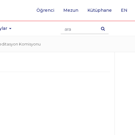
-
Öğrenci
Mezun
Kütüphane
EN
İNG
SA
GE
ylar
reditasyon Komisyonu