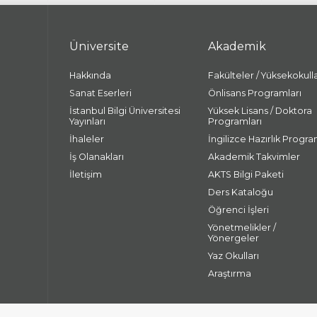
Üniversite
Akademik
Hakkında
Fakülteler / Yüksekokull
Sanat Eserleri
Önlisans Programları
İstanbul Bilgi Üniversitesi
Yüksek Lisans / Doktora
Yayınları
Programları
İhaleler
İngilizce Hazırlık Progra
İş Olanakları
Akademik Takvimler
İletişim
AKTS Bilgi Paketi
Ders Kataloğu
Öğrenci İşleri
Yönetmelikler /
Yönergeler
Yaz Okulları
Araştırma