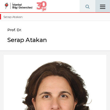
Tog
navi
Serap Atakan
Prof. Dr.
Serap Atakan