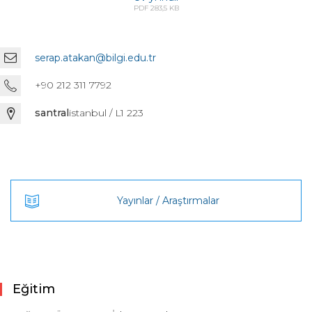
PDF 283,5 KB
serap.atakan@bilgi.edu.tr
+90 212 311 7792
santral
istanbul / L1 223
Yayınlar / Araştırmalar
Eğitim