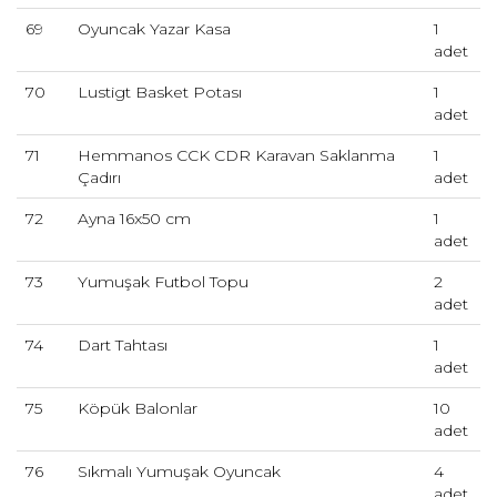
69
Oyuncak Yazar Kasa
1
adet
70
Lustigt Basket Potası
1
adet
71
Hemmanos CCK CDR Karavan Saklanma
1
Çadırı
adet
72
Ayna 16x50 cm
1
adet
73
Yumuşak Futbol Topu
2
adet
74
Dart Tahtası
1
adet
75
Köpük Balonlar
10
adet
76
Sıkmalı Yumuşak Oyuncak
4
adet