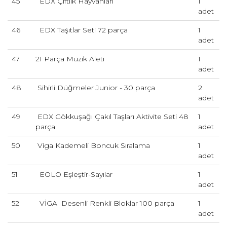
45
EDX Çiftlik Hayvanları
1
adet
46
EDX Taşıtlar Seti 72 parça
1
adet
47
21 Parça Müzik Aleti
1
adet
48
Sihirli Düğmeler Junior - 30 parça
2
adet
49
EDX Gökkuşağı Çakıl Taşları Aktivite Seti 48
1
parça
adet
50
Viga Kademeli Boncuk Sıralama
1
adet
51
EOLO Eşleştir-Sayılar
1
adet
52
VİGA Desenli Renkli Bloklar 100 parça
1
adet