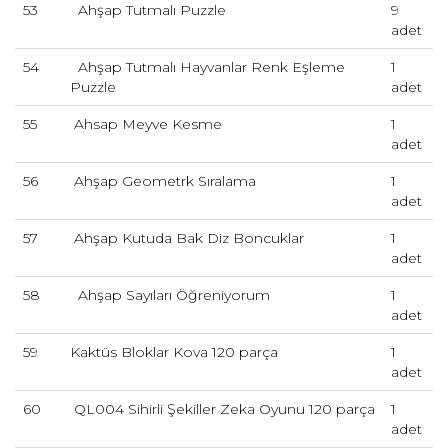
53
Ahşap Tutmalı Puzzle
9
adet
54
Ahşap Tutmalı Hayvanlar Renk Eşleme
1
Puzzle
adet
55
Ahsap Meyve Kesme
1
adet
56
Ahşap Geometrk Sıralama
1
adet
57
Ahşap Kutuda Bak Diz Boncuklar
1
adet
58
Ahşap Sayıları Öğreniyorum
1
adet
59
Kaktüs Bloklar Kova 120 parça
1
adet
60
QL004 Sihirli Şekiller Zeka Oyunu 120 parça
1
adet