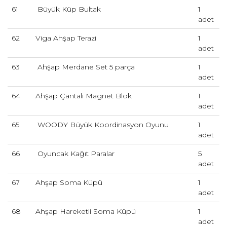
61
Büyük Küp Bultak
1
adet
62
Viga Ahşap Terazi
1
adet
63
Ahşap Merdane Set 5 parça
1
adet
64
Ahşap Çantalı Magnet Blok
1
adet
65
WOODY Büyük Koordinasyon Oyunu
1
adet
66
Oyuncak Kağıt Paralar
5
adet
67
Ahşap Soma Küpü
1
adet
68
Ahşap Hareketli Soma Küpü
1
adet