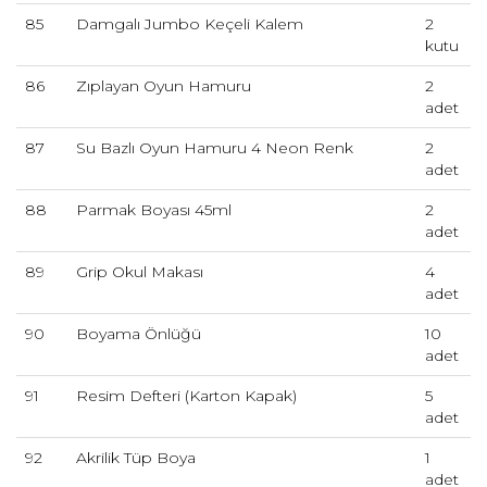
85
Damgalı Jumbo Keçeli Kalem
2
kutu
86
Zıplayan Oyun Hamuru
2
adet
87
Su Bazlı Oyun Hamuru 4 Neon Renk
2
adet
88
Parmak Boyası 45ml
2
adet
89
Grip Okul Makası
4
adet
90
Boyama Önlüğü
10
adet
91
Resim Defteri (Karton Kapak)
5
adet
92
Akrilik Tüp Boya
1
adet