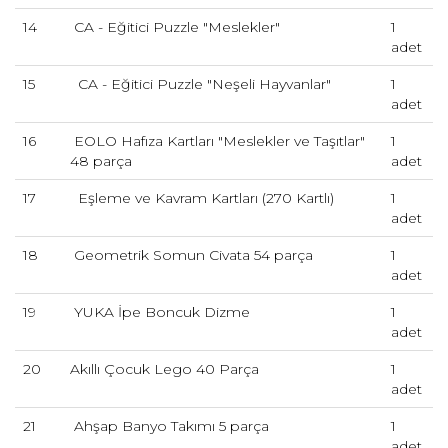
14
CA - Eğitici Puzzle "Meslekler"
1
adet
15
CA - Eğitici Puzzle "Neşeli Hayvanlar"
1
adet
16
EOLO Hafıza Kartları "Meslekler ve Taşıtlar"
1
48 parça
adet
17
Eşleme ve Kavram Kartları (270 Kartlı)
1
adet
18
Geometrik Somun Civata 54 parça
1
adet
19
YUKA İpe Boncuk Dizme
1
adet
20
Akıllı Çocuk Lego 40 Parça
1
adet
21
Ahşap Banyo Takımı 5 parça
1
adet