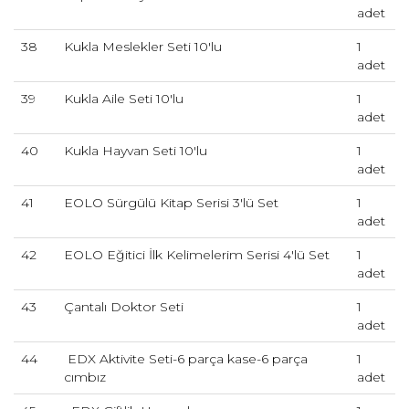
adet
38
Kukla Meslekler Seti 10'lu
1
adet
39
Kukla Aile Seti 10'lu
1
adet
40
Kukla Hayvan Seti 10'lu
1
adet
41
EOLO Sürgülü Kitap Serisi 3'lü Set
1
adet
42
EOLO Eğitici İlk Kelimelerim Serisi 4'lü Set
1
adet
43
Çantalı Doktor Seti
1
adet
44
EDX Aktivite Seti-6 parça kase-6 parça
1
cımbız
adet