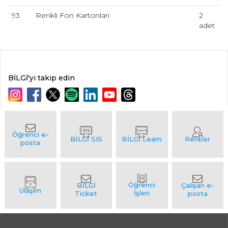
93
Renkli Fon Kartonları
2
adet
BİLGİ'yi takip edin