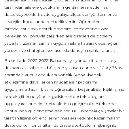
bireyselleştirilmiş destek programları hazırlanır. Öğrenciler
tarafından ailelere çocuklarının gelişimlerini evde nasıl
destekleyecekleri, evde uygulayabilecekleri yöntemler ve
stratejiler konusunda rehberlik verilir. Öğrenciler
bireyselleştirilmiş destek programı çerçevesinde özel
gereksinimli çocukla çalışırken aile bireyleri de gözlem
yaparlar. Zaman zaman uygulamalara katılarak özel eğitim
yöntem ve stratejileri konusunda deneyim sahibi olurlar.
Bu ünitede 2022-2023 Bahar Yarıyılı yılından itibaren sosyal
dezavantaja sahip bir bölgede yaşayan anne ve 10 Ay-36 ay
arasındaki küçük çocuklara yönelik “Anne -bebek
etkileşimine dayalı erken müdahale “ programı
uygulanmaktadır. Lisans öğrencileri beşer altışar kişilik anne
bebek çiftlerine yönelik gelişimsel destek programı
uygulayarak anneleri bebeklerinin gelişimini destekleme
konusunda güçlendirmektedirler. Bu ünitedeki çalışmalar bir
taraftan lisans öğrencilerinin mesleki yetkinlik kazanmalarını
desteklerken bir taraftan da üniversite-toplum işbirliği ile