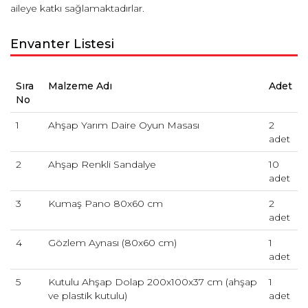
aileye katkı sağlamaktadırlar.
Envanter Listesi
Sıra
Malzeme Adı
Adet
No
1
Ahşap Yarım Daire Oyun Masası
2
adet
2
Ahşap Renkli Sandalye
10
adet
3
Kumaş Pano 80x60 cm
2
adet
4
Gözlem Aynası (80x60 cm)
1
adet
5
Kutulu Ahşap Dolap 200x100x37 cm (ahşap
1
ve plastik kutulu)
adet