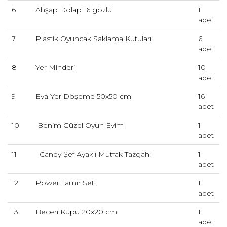
6
Ahşap Dolap 16 gözlü
1
adet
7
Plastik Oyuncak Saklama Kutuları
6
adet
8
Yer Minderi
10
adet
9
Eva Yer Döşeme 50x50 cm
16
adet
10
Benim Güzel Oyun Evim
1
adet
11
Candy Şef Ayaklı Mutfak Tazgahı
1
adet
12
Power Tamir Seti
1
adet
13
Beceri Küpü 20x20 cm
1
adet