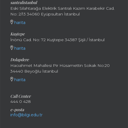
santralistanbul
Eski Silahtarağa Elektrik Santralı Kazım Karabekir Cad.
No: 2/13 34060 Eyüpsultan İstanbul
harita
Kuştepe
İnönü Cad. No: 72 Kuştepe 34387 Şişli / İstanbul
harita
Dolapdere
Hacıahmet Mahallesi Pir Hüsamettin Sokak No:20
34440 Beyoğlu İstanbul
harita
Call Center
444 0 428
e-posta
info@bilgi.edu.tr