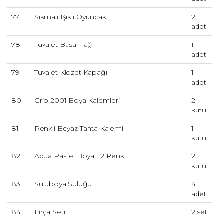
77
Sıkmalı Işıklı Oyuncak
2
adet
78
Tuvalet Basamağı
1
adet
79
Tuvalet Klozet Kapağı
1
adet
80
Grip 2001 Boya Kalemleri
2
kutu
81
Renkli Beyaz Tahta Kalemi
1
kutu
82
Aqua Pastel Boya, 12 Renk
2
kutu
83
Suluboya Suluğu
4
adet
84
Fırça Seti
2 set