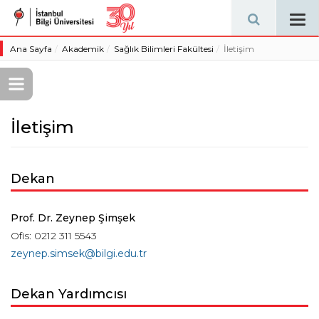
Tog
navi
Ana Sayfa
Akademik
Sağlık Bilimleri Fakültesi
İletişim
İletişim
Dekan
Prof. Dr. Zeynep Şimşek
Ofis: 0212 311 5543
zeynep.simsek@bilgi.edu.tr
Dekan Yardımcısı