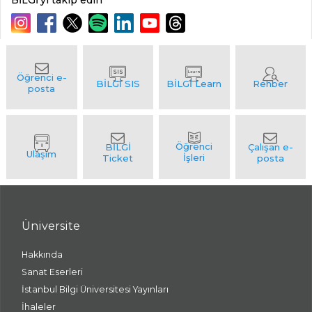
BİLGİ'yi takip edin
Üniversite
Hakkında
Sanat Eserleri
İstanbul Bilgi Üniversitesi Yayınları
İhaleler