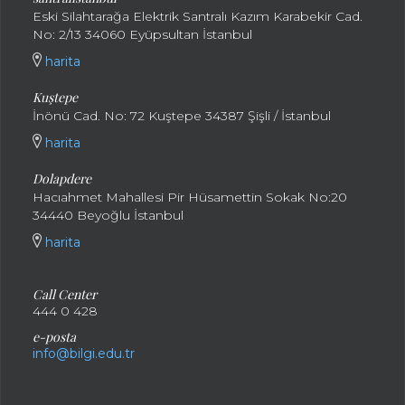
Eski Silahtarağa Elektrik Santralı Kazım Karabekir Cad.
No: 2/13 34060 Eyüpsultan İstanbul
harita
Kuştepe
İnönü Cad. No: 72 Kuştepe 34387 Şişli / İstanbul
harita
Dolapdere
Hacıahmet Mahallesi Pir Hüsamettin Sokak No:20
34440 Beyoğlu İstanbul
harita
Call Center
444 0 428
e-posta
info@bilgi.edu.tr