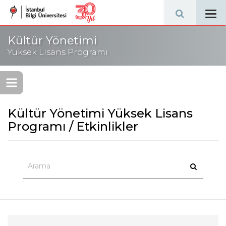
Tog
navi
Kültür Yönetimi
Yüksek Lisans Programı
Kültür Yönetimi Yüksek Lisans
Programı / Etkinlikler