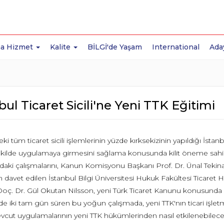
a Hizmet
Kalite
BİLGİ'de Yaşam
International
Ada
bul Ticaret Sicili'ne Yeni TTK Eğitimi
eki tüm ticaret sicili işlemlerinin yüzde kırksekizinin yapıldığı İstanb
kilde uygulamaya girmesini sağlama konusunda kilit öneme sahip bi
ki çalışmalarını, Kanun Komisyonu Başkanı Prof. Dr. Ünal Tekinalp'
n davet edilen İstanbul Bilgi Üniversitesi Hukuk Fakültesi Ticaret
Doç. Dr. Gül Okutan Nilsson, yeni Türk Ticaret Kanunu konusunda Si
nde iki tam gün süren bu yoğun çalışmada, yeni TTK'nın ticari işlet
evcut uygulamalarının yeni TTK hükümlerinden nasıl etkilenebilece