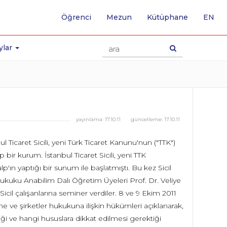
-
Öğrenci
Mezun
Kütüphane
EN
İNG
SA
GE
ylar
yayınlama:
17.10.11
güncelleme:
17.10.11
ul Ticaret Sicili, yeni Türk Ticaret Kanunu'nun ("TTK")
r kurum. İstanbul Ticaret Sicili, yeni TTK
ın yaptığı bir sunum ile başlatmıştı. Bu kez Sicil
 Hukuku Anabilim Dalı Öğretim Üyeleri Prof. Dr. Veliye
cil çalışanlarına seminer verdiler. 8 ve 9 Ekim 2011
me ve şirketler hukukuna ilişkin hükümleri açıklanarak,
ği ve hangi hususlara dikkat edilmesi gerektiği