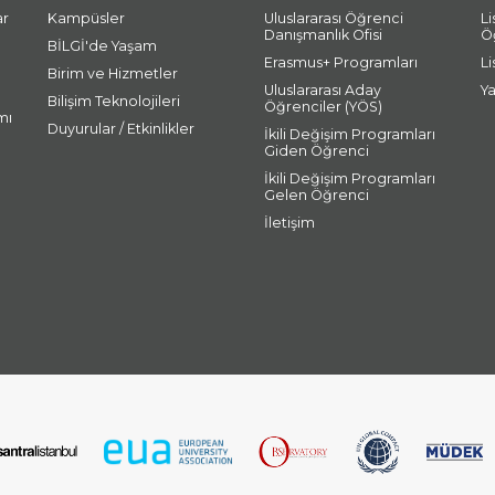
ar
Kampüsler
Uluslararası Öğrenci
L
Danışmanlık Ofisi
Ö
BİLGİ'de Yaşam
Erasmus+ Programları
L
Birim ve Hizmetler
Uluslararası Aday
Y
Bilişim Teknolojileri
Öğrenciler (YÖS)
mı
Duyurular / Etkinlikler
İkili Değişim Programları
Giden Öğrenci
İkili Değişim Programları
Gelen Öğrenci
İletişim