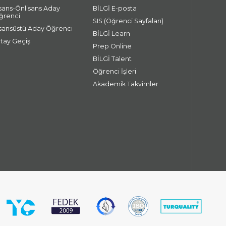
isans-Önlisans Aday
BİLGİ E-posta
ğrenci
SIS (Öğrenci Sayfaları)
isansüstü Aday Öğrenci
BİLGİ Learn
atay Geçiş
Prep Online
BİLGİ Talent
Öğrenci İşleri
Akademik Takvimler