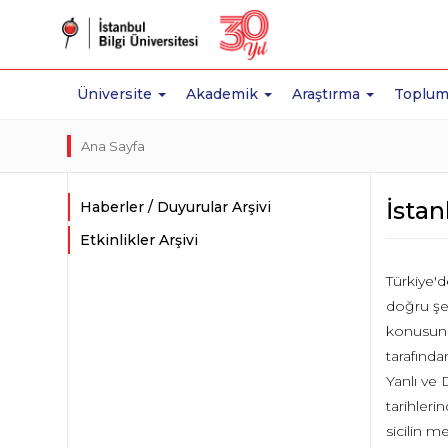
Üniversite
Akademik
Araştırma
Toplum
Ana Sayfa
İstan
Haberler / Duyurular Arşivi
Etkinlikler Arşivi
Türkiye'd
doğru şe
konusunda
tarafında
Yanlı ve 
tarihleri
sicilin m