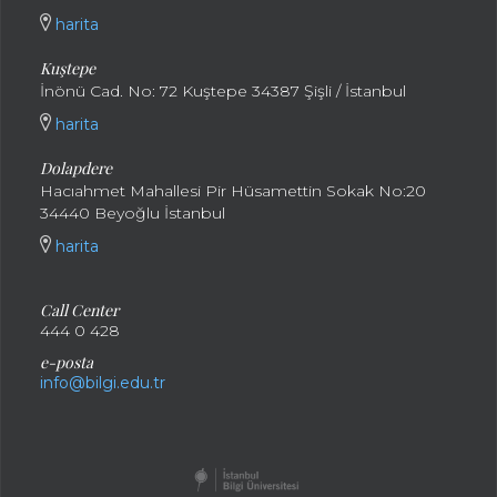
harita
Kuştepe
İnönü Cad. No: 72 Kuştepe 34387 Şişli / İstanbul
harita
Dolapdere
Hacıahmet Mahallesi Pir Hüsamettin Sokak No:20
34440 Beyoğlu İstanbul
harita
Call Center
444 0 428
e-posta
info@bilgi.edu.tr