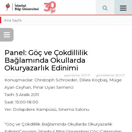
Tog
navi
Ana Sayfa
Panel: Göç ve Çokdillilik
Bağlamında Okullarda
Okuryazarlık Edinimi
yayınlama:
23.11.11
güncelleme:
25.11.11
Konuşmacılar: Christoph Schroeder, Dilara Koçbaş, Müge
Ayan Ceyhan, Pınar Uyan Semerci
Tarih: 5 Aralık 2011
Saat: 15:00-18:00
Yer: Dolapdere Kampüsü, Sinema Salonu
“Göç ve Çokdillilik Bağlamında Okullarda Okuryazarlık
Edinimi” projesi, İstanbul Bilgi Üniversitesi Göç Çalışmaları