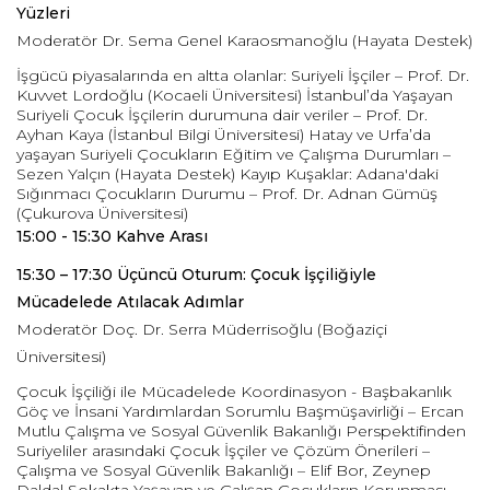
Yüzleri
Moderatör Dr. Sema Genel Karaosmanoğlu (Hayata Destek)
İşgücü piyasalarında en altta olanlar: Suriyeli İşçiler – Prof. Dr.
Kuvvet Lordoğlu (Kocaeli Üniversitesi) İstanbul’da Yaşayan
Suriyeli Çocuk İşçilerin durumuna dair veriler – Prof. Dr.
Ayhan Kaya (İstanbul Bilgi Üniversitesi) Hatay ve Urfa’da
yaşayan Suriyeli Çocukların Eğitim ve Çalışma Durumları –
Sezen Yalçın (Hayata Destek) Kayıp Kuşaklar: Adana'daki
Sığınmacı Çocukların Durumu – Prof. Dr. Adnan Gümüş
(Çukurova Üniversitesi)
15:00 - 15:30 Kahve Arası
15:30 – 17:30 Üçüncü Oturum: Çocuk İşçiliğiyle
Mücadelede Atılacak Adımlar
Moderatör Doç. Dr. Serra Müderrisoğlu (Boğaziçi
Üniversitesi)
Çocuk İşçiliği ile Mücadelede Koordinasyon - Başbakanlık
Göç ve İnsani Yardımlardan Sorumlu Başmüşavirliği – Ercan
Mutlu Çalışma ve Sosyal Güvenlik Bakanlığı Perspektifinden
Suriyeliler arasındaki Çocuk İşçiler ve Çözüm Önerileri –
Çalışma ve Sosyal Güvenlik Bakanlığı – Elif Bor, Zeynep