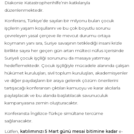
Diakonie Katastrophenhilfe’nin katkılarıyla
düzenlenmektedir.
Konferans, Türkiye’de sayıları bir milyonu bulan çocuk
işçilerin yaşam koşullarını ve bu çok boyutlu sorunu
çevreleyen yasal çerçeve ile mevcut durumu ortaya
koymanın yanı sıra, Suriye savaşının tetiklediği insani krizle
birlikte sayısı her geçen gün artan mülteci nüfus içerisinde
Suriyeli çocuk işçiliği sorununu da masaya yatırmayı
hedeflemektedir. Çocuk işçiliğiyle mücadele alanında çalışan
hükümet kuruluşları, sivil toplum kuruluşları, akademisyenler
ve diğer paydaşların bir araya gelerek çözüm önerilerini
tartışacağı konferansın çıktıları kamuoyu ve karar alıcılarla
paylaşılacak ve bu alanda başlatılacak savunuculuk
kampanyasına zemin oluşturacaktır.
Konferansta İngilizce-Türkçe simültane tercüme
sağlanacaktır.
Lütfen,
katılımınızı 5 Mart günü mesai bitimine kadar
e-