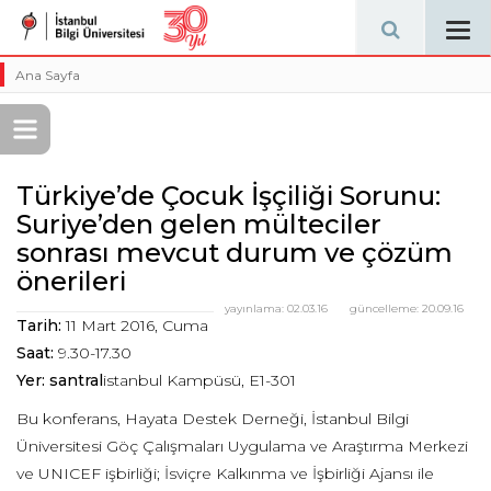
Tog
navi
Ana Sayfa
Türkiye’de Çocuk İşçiliği Sorunu:
Suriye’den gelen mülteciler
sonrası mevcut durum ve çözüm
önerileri
yayınlama:
02.03.16
güncelleme:
20.09.16
Tarih:
11 Mart 2016, Cuma
Saat:
9.30-17.30
Yer: santral
istanbul Kampüsü, E1-301
Bu konferans, Hayata Destek Derneği, İstanbul Bilgi
Üniversitesi Göç Çalışmaları Uygulama ve Araştırma Merkezi
ve UNICEF işbirliği; İsviçre Kalkınma ve İşbirliği Ajansı ile