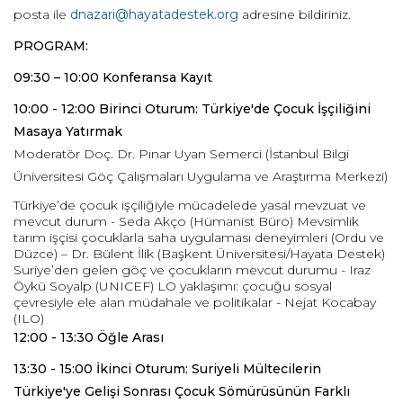
posta ile
dnazari@hayatadestek.org
adresine bildiriniz.
PROGRAM:
09:30 – 10:00 Konferansa Kayıt
10:00 - 12:00 Birinci Oturum: Türkiye'de Çocuk İşçiliğini
Masaya Yatırmak
Moderatör Doç. Dr. Pınar Uyan Semerci (İstanbul Bilgi
Üniversitesi Göç Çalışmaları Uygulama ve Araştırma Merkezi)
Türkiye’de çocuk işçiliğiyle mücadelede yasal mevzuat ve
mevcut durum - Seda Akço (Hümanist Büro) Mevsimlik
tarım işçisi çocuklarla saha uygulaması deneyimleri (Ordu ve
Düzce) – Dr. Bülent İlik (Başkent Üniversitesi/Hayata Destek)
Suriye’den gelen göç ve çocukların mevcut durumu - Iraz
Öykü Soyalp (UNICEF) LO yaklaşımı: çocuğu sosyal
çevresiyle ele alan müdahale ve politikalar - Nejat Kocabay
(ILO)
12:00 - 13:30 Öğle Arası
13:30 - 15:00 İkinci Oturum: Suriyeli Mültecilerin
Türkiye'ye Gelişi Sonrası Çocuk Sömürüsünün Farklı