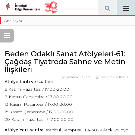
Tog
navi
Ana Sayfa
Beden Odaklı Sanat Atölyeleri-61:
Çağdaş Tiyatroda Sahne ve Metin
İlişkileri
yayınlama:
23.10.17
güncelleme:
28.02.18
Atölye tarih ve saatleri:
6 Kasım Pazartesi / 17.00-20.00
8 Kasım Çarşamba / 17.00-20.00
13 Kasım Pazartesi / 17.00-20.00
15 Kasım Çarşamba / 17.00-20.00
20 Kasım Pazartesi / 17.00-20.00
Atölye Yeri: santral
istanbul Kampüsü, E4-302-Black Stüdyo