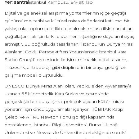
Yer: santral
istanbul Kampüsü, E4- alt_lab
Dijital ve geleneksel araştırma yöntemlerinin içiçe geçtiği
günümüzde, tarihi ve kültürel miras değerlerini katılımcı bir
yaklaşımla, toplumla birlikte ele almak, mirasa ilişkin anlatıları
çoğullaştırmak için farklı disiplinlerin işbirliğine duyulan ihtiyaç
artmıştır. Bu doğrultuda tasarlanan “İstanbul’un Dünya Miras
Alanlarını Çoklu Perspektiften Yorumlamak: İstanbul Kara
Surları Örneği” projesinde iletişim, mimarlık, dijital tasarım,
müzecilik, antropoloji gibi disiplinlerin bir araya geldiği bir
çalışma modeli oluşturuldu.
UNESCO Dünya Miras Alanı olan, Yedikule’den Ayvansaray’a
uzanan 6.5 kilometrelik Kara Surları ve çevresinde
gerçekleştirilen bu çalışma, pek çok açıdan kültür mirası
yönetimi için öncü uygulamalar içeriyor. TÜBİTAK Katip
Çelebi ve AHRC Newton Fonu işbirliği kapsamında
desteklenen, İstanbul Bilgi Üniversitesi, Bursa Uludağ
Üniversitesi ve Newcastle Üniversitesi ortaklığında son iki