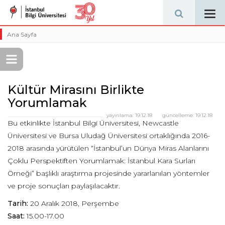
Tog
navi
Ana Sayfa
Kültür Mirasını Birlikte
Yorumlamak
yayınlama:
19.12.18
güncelleme:
19.12.18
Bu etkinlikte İstanbul Bilgi Üniversitesi, Newcastle
Üniversitesi ve Bursa Uludağ Üniversitesi ortaklığında 2016-
2018 arasında yürütülen “İstanbul’un Dünya Miras Alanlarını
Çoklu Perspektiften Yorumlamak: İstanbul Kara Surları
Örneği” başlıklı araştırma projesinde yararlanılan yöntemler
ve proje sonuçları paylaşılacaktır.
Tarih:
20 Aralık 2018, Perşembe
Saat:
15.00-17.00