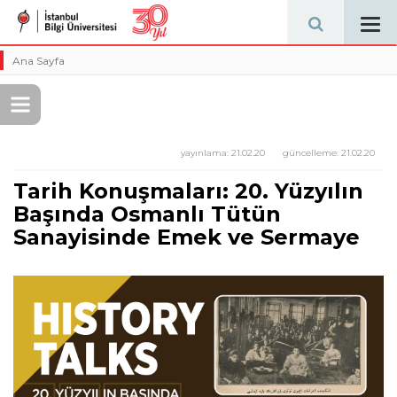
Tog
navi
Ana Sayfa
yayınlama:
21.02.20
güncelleme:
21.02.20
Tarih Konuşmaları: 20. Yüzyılın
Başında Osmanlı Tütün
Sanayisinde Emek ve Sermaye