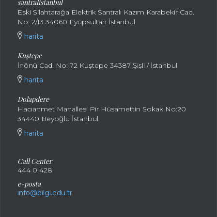
santralistanbul
Eski Silahtarağa Elektrik Santralı Kazım Karabekir Cad.
No: 2/13 34060 Eyüpsultan İstanbul
harita
Kuştepe
İnönü Cad. No: 72 Kuştepe 34387 Şişli / İstanbul
harita
Dolapdere
Hacıahmet Mahallesi Pir Hüsamettin Sokak No:20
34440 Beyoğlu İstanbul
harita
Call Center
444 0 428
e-posta
info@bilgi.edu.tr