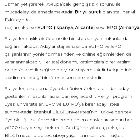
uzman yetiştirerek
,
Avrupa’daki genç işsizlik sorunu ile
mücadeleyi de amaçlamaktadır.
Bir yıl
süreli
olan staj,
her yıl
E
ylül
ayında
başlamakta
ve
EUIPO
(İspanya
,
Alicante
)
veya
EPO
(Almanya
Stajyerlere aylık
bir
ödeme ile birlikte
bazı yan imkanlar da
sağlanmaktad
ır. Adaylar staj esnasında
EUIPO
ve EPO
çalışanlarının yönlendirmesinden ve online eğ
itimlerden de
yararlanmaktadır
. Her staj dönemi, katılımcılara birer katılım
belgesinin verileceği ve en iyi on stajyere takdir belgelerinin
takdim edil
eceği bir törenle sona ermektedir
.
Stajyerler, programa üye olan üniversiteler tarafından aday
gösterilen mezunlar arasından
seçilecektir. Her yıl,
program
üyesi üniversite
ler,
EPO ve
EUIPO’ya
bir
er
aday listesi
sunmaktadır. İstanbul BİLGİ Üniversitesi’nin Türkiye’den tek
üye old
uğu bu üniversite
lerden gelen a
daylar arasından her
yıl 100 sta
jyer seçilmektedir. Geçtiğimiz yıllarda, pek çok
BİLGİ mezunu bu tecrübeyi yaşama
imkânı
bulmuştur.