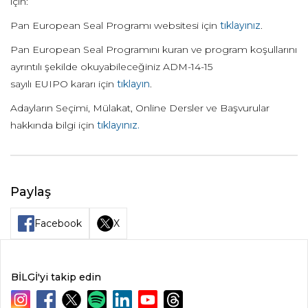
için:
Pan
European
Seal
Programı
websitesi
için
tıklayınız
.
Pan
European
Seal
Programını kuran
ve program koşullarını
ayrıntılı şekilde okuyabileceğiniz
ADM-14-15
sayılı
EUIPO
kararı için
tıklayın
.
Adayların Seçimi, Mülakat, Online Dersler ve Başvurular
hakkında bilgi için
tıklayınız.
Paylaş
Facebook
X
BİLGİ'yi takip edin