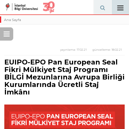
Tog
navi
Ana Sayfa
yayınlama:
17.02.21
güncelleme:
18.02.21
EUIPO-EPO Pan European Seal
Fikri Mülkiyet Staj Programı
BİLGİ Mezunlarına Avrupa Birliği
Kurumlarında Ücretli Staj
İmkânı