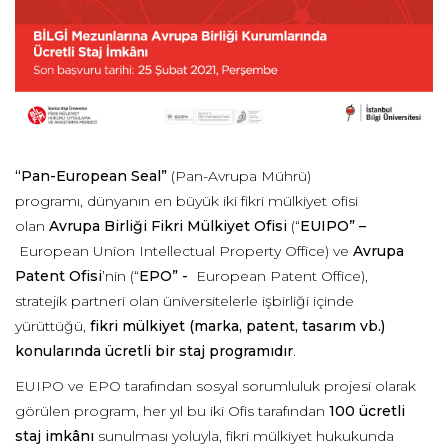
“
Pan-European
Seal
”
(
Pan
-Avrupa Mührü)
programı
,
dünyanın en büyük iki fikri mülkiyet ofisi
olan
Avrupa Birliği
Fikri Mülkiyet
Ofisi
(
“
EUIPO
”
–
European
Union
Intellectual
Property
Office
)
ve
Avrupa
Patent Ofisi
’nin
(
“
EPO
”
-
European
Patent Office
)
,
stratejik
partneri
olan üniversitelerle işbirliği içinde
yürüttüğü
,
fikri mülkiyet (marka, patent, tasarım vb
.
)
konularında ücretli
bir
staj programıdır
.
EUIPO ve EPO tarafından
sosyal sorumluluk projesi olarak
görülen program, her yıl
bu
iki Ofis tarafından
100 ücretli
staj imk
â
nı
sun
ulması
yoluyla, fikri mülkiyet hukukunda