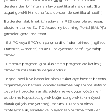
yer alan “EUTM in a Nutshell”
veya
“RCD in a Nutshell”
derslerinden birini tamamlayıp sertifika almış olmak. (Bu
asgari gerekliliktir, daha fazla dersten de sertifika alınabilir.)
Bu dersleri alabilmek için adayların, PES user olarak hesap
oluşturmaları ve EUIPO Academy Learning Portal (EALP)’a
girmeleri gerekmektedir.
- EUIPO veya EPO’nun çalışma dillerinden birinde (İngilizce,
Fransızca, Almanca) en az B1 seviyesinde sertifikaya sahip
olmak.
- Erasmus programı gibi uluslararası programlara katılmış
olmak olumlu şekilde değerlendirilir.
- Kişisel özellik ve beceriler olarak; tüketiciye hizmet becerisi,
organizasyon becerisi, öncelik sıralaması yapabilme, iletişim
becerileri, problem analiz edebilme ve uygun çözümleri
bulabilme kapasitesi, gerek bağımsız gerek takım üyesi
olarak çalışabilme yeteneği, sorumluluk sahibi olma,
profesyonellik, esneklik ve inisiyatif sahibi olma özellikleri