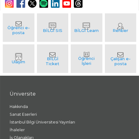
Üniversite
Hakkında
Sanat Eserleri
İstanbul Bilgi Üniversitesi Yayınları
İhaleler
İş Olanakları