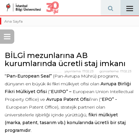
Tog
navi
Ana Sayfa
BİLGİ mezunlarına AB
kurumlarında ücretli staj imkanı
yayınlama:
17.02.23
güncelleme:
17.02.23
“Pan-European Seal”
(Pan-Avrupa Mührü) programı,
dünyanın en büyük iki fikri mülkiyet ofisi olan
Avrupa Birliği
Fikri Mülkiyet Ofisi
(“
EUIPO” –
European Union Intellectual
Property Office) ve
Avrupa Patent Ofisi
’nin (“
EPO” -
European Patent Office), stratejik partneri olan
üniversitelerle işbirliği içinde yürüttüğü,
fikri mülkiyet
(marka, patent, tasarım vb.) konularında ücretli bir
staj
programıdır
.