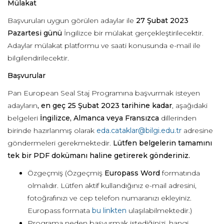
Mülakat
Başvuruları uygun görülen adaylar ile
27 Şubat 2023
Pazartesi günü
İngilizce bir mülakat gerçekleştirilecektir.
Adaylar mülakat platformu ve saati konusunda e-mail ile
bilgilendirilecektir.
Başvurular
Pan European Seal Staj Programına başvurmak isteyen
adayların
, en geç 25 Şubat 2023 tarihine kadar
, aşağıdaki
belgeleri
İngilizce, Almanca veya Fransızca
dillerinden
birinde hazırlanmış olarak
eda.cataklar@bilgi.edu.tr
adresine
göndermeleri gerekmektedir.
Lütfen belgelerin tamamını
tek bir PDF dokümanı haline getirerek gönderiniz.
Özgeçmiş (Özgeçmiş
Europass Word
formatında
olmalıdır. Lütfen aktif kullandığınız e-mail adresini,
fotoğrafınızı ve cep telefon numaranızı ekleyiniz.
Europass formata
bu linkten
ulaşılabilmektedir.)
Programa neden başvurmak istediğinizi, hangi