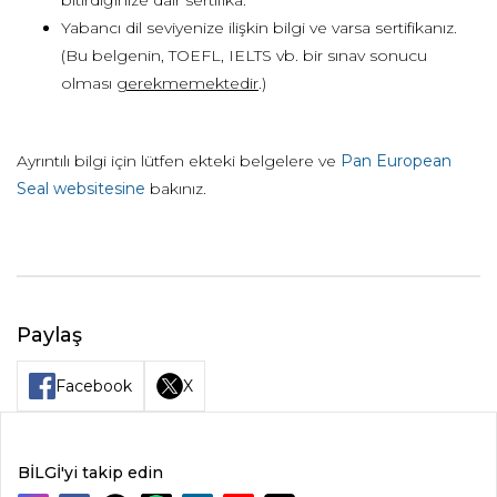
bitirdiğinize dair sertifika.
Yabancı dil seviyenize ilişkin bilgi ve varsa sertifikanız.
(Bu belgenin, TOEFL, IELTS vb. bir sınav sonucu
olması
gerekmemektedir
.)
Ayrıntılı bilgi için lütfen ekteki belgelere ve
Pan European
Seal websitesine
bakınız.
Paylaş
Facebook
X
BİLGİ'yi takip edin