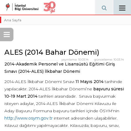
Tog
navi
Ana Sayfa
ALES (2014 Bahar Dönemi)
yayınlama:
10.03.14
güncelleme:
10.03.14
2014-Akademik Personel ve Lisansüstü Eğitimi Giriş
Sınavı (2014-ALES) İlkbahar Dönemi
2014-ALES İlkbahar Dönemi Sınavı
11 Mayıs 2014
tarihinde
yapılacaktır. 2014-ALES İlkbahar Dönemi’ne
başvuru süresi
10-19 Mart 2014
tarihleri arasındadır. Sınava başvurmak
isteyen adaylar, 2014-ALES İlkbahar Dönemi Kılavuzu ile
Aday Başvuru Formuna başvuru tarihleri içinde ÖSYM'nin
http://www.osym.gov.tr
internet adresinden ulaşabilirler.
Kılavuz dağıtımı yapılmayacaktır. Kılavuzda; başvuru, sınav,