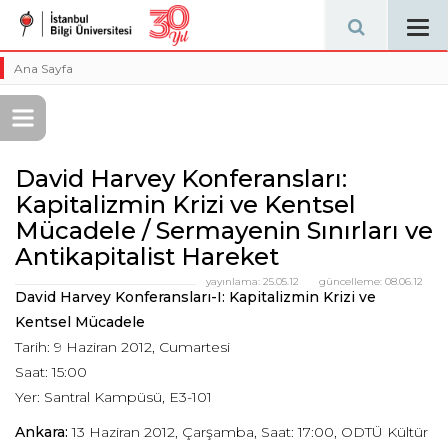
Tog
navi
Ana Sayfa
David Harvey Konferansları:
Kapitalizmin Krizi ve Kentsel
Mücadele / Sermayenin Sınırları ve
Antikapitalist Hareket
yayınlama:
25.05.12
güncelleme:
08.06.12
David Harvey Konferansları-I: Kapitalizmin Krizi ve
Kentsel Mücadele
Tarih: 9 Haziran 2012, Cumartesi
Saat: 15:00
Yer: Santral Kampüsü, E3-101
Ankara:
13 Haziran 2012, Çarşamba, Saat: 17:00, ODTÜ Kültür