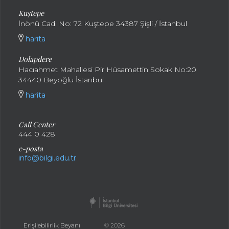
Kuştepe
İnönü Cad. No: 72 Kuştepe 34387 Şişli / İstanbul
harita
Dolapdere
Hacıahmet Mahallesi Pir Hüsamettin Sokak No:20
34440 Beyoğlu İstanbul
harita
Call Center
444 0 428
e-posta
info@bilgi.edu.tr
Erişilebilirlik Beyanı
© 2026