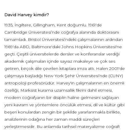
David Harvey kimdir?
1935, İngiltere, Gillingham, Kent doğumlu. 1961'de
Cambridge Üniversitesi’nde coğrafya alanında doktorasını
tamamladı. Bristol Üniversitesi’ndeki çalışmalarının ardından
1969'da ABD, Baltimore'daki Johns Hopkins Üniversitesi'ne
geçti. Çeşitli üniversitelerde dersler ve konferanslar verdiği
akademik çalışmaları içinde sayısız makaleye ve çok ses
getiren, birçok dile çevrilen kitaplara imza attı. Halen 2001'de
çalışmaya başladığı New York Şehir Üniversitesi’nde (CUNY)
antropoloji profesörüdür. Harvey'in çalışmalarının en önemli
özelliği, Marksist kurama uzamsallık fikrini dahil etmesi,
modern coğrafyanın bir disiplin haline gelmesini sağlayan
yeni kavram ve yöntemlere öncülük etmesi, dil ve kültür gibi
beşeri konulardan zengin bir şekilde yararlanmakla birlikte,
analizlerinin odağına her zaman maddi süreçleri
yerleştirmesidir. Bu anlamda tarihsel materyalizme coğrafi