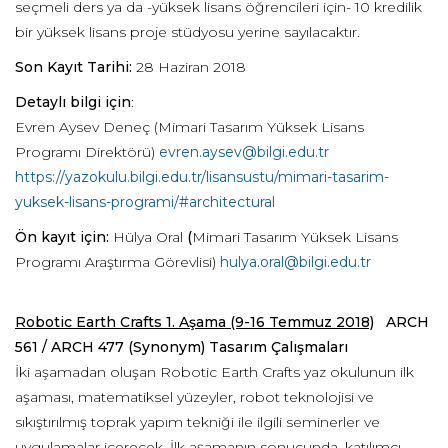
seçmeli ders ya da -yüksek lisans öğrencileri için- 10 kredilik
bir yüksek lisans proje stüdyosu yerine sayılacaktır.
Son Kayıt Tarihi:
28 Haziran 2018
Detaylı bilgi için
:
Evren Aysev Deneç (Mimari Tasarım Yüksek Lisans
Programı Direktörü)
evren.aysev@bilgi.edu.tr
https://yazokulu.bilgi.edu.tr/lisansustu/mimari-tasarim-
yuksek-lisans-programi/#architectural
Ön kayıt için:
Hülya Oral
(
Mimari Tasarım Yüksek Lisans
Programı Araştırma Görevlisi)
hulya.oral@bilgi.edu.tr
Robotic Earth Crafts 1. Aşama (9-16 Temmuz 2018)
ARCH
561 / ARCH 477 (Synonym) Tasarım Çalışmaları
İki aşamadan oluşan Robotic Earth Crafts yaz okulunun ilk
aşaması, matematiksel yüzeyler, robot teknolojisi ve
sıkıştırılmış toprak yapım tekniği ile ilgili seminerler ve
uygulamalar içerecek. İlk aşamanın sonucunda, katılımcı