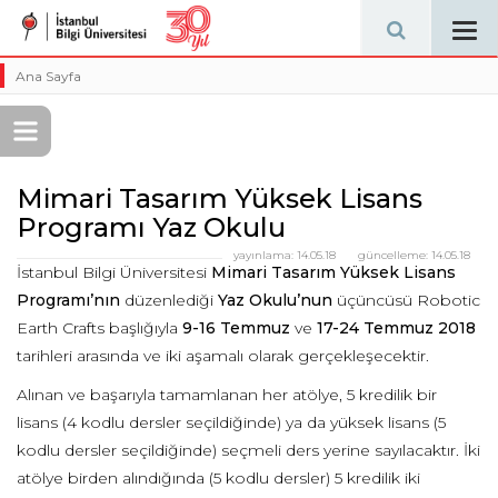
Tog
navi
Ana Sayfa
Mimari Tasarım Yüksek Lisans
Programı Yaz Okulu
yayınlama:
14.05.18
güncelleme:
14.05.18
İstanbul Bilgi Üniversitesi
Mimari Tasarım Yüksek Lisans
Programı
’nın
düzenlediği
Yaz Okulu
’nun
üçüncüsü Robotic
Earth Crafts başlığıyla
9-16 Temmuz
ve
17-24 Temmuz 2018
tarihleri arasında ve iki aşamalı olarak gerçekleşecektir.
Alınan ve başarıyla tamamlanan her atölye, 5 kredilik bir
lisans (4 kodlu dersler seçildiğinde) ya da yüksek lisans (5
kodlu dersler seçildiğinde) seçmeli ders yerine sayılacaktır. İki
atölye birden alındığında (5 kodlu dersler) 5 kredilik iki