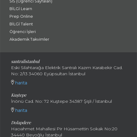
SIS (Öğrenci Sayfaları)
BİLGİ Learn
Prep Online
BİLGİ Talent
Öğrenci İşleri
Akademik Takvimler
santralistanbul
Eski Silahtarağa Elektrik Santralı Kazım Karabekir Cad.
No: 2/13 34060 Eyüpsultan İstanbul
harita
Kuştepe
İnönü Cad. No: 72 Kuştepe 34387 Şişli / İstanbul
harita
Dolapdere
Hacıahmet Mahallesi Pir Hüsamettin Sokak No:20
34440 Beyoğlu İstanbul