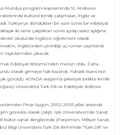
mus Mundus programı kapsamında St. Andrews
telerinde kültürel kimlik çalışmaları, İngiliz ve
adı. Türkiye'ye döndükten bir süre sonra bir edebiyat
klaşık iki sene çalıştıktan sonra ayrılıp sekiz aylığına
 devlet okulunda İngilizce öğretmeni olarak
rak’ın, İngilizceden çevirdiği üç roman yayınlandı.
 Yayınları'ndan çıkacak.
aştırmalı Edebiyat Bölümü’nden mezun oldu. Daha
rslu olarak girmeye hak kazandı. Yüksek lisans tezi
k görüldü. KONDA araştırma şirketiyle birlikte kimlik
ğaziçi Üniversitesi Türk Dili ve Edebiyatı doktora
nlarından Pınar Aygün, 2002-2005 yılları arasında
şim görevlisi olarak çalıştı. Işık Üniversitesi’nde Sanat
tli kültür-sanat dergilerinde (Parşömen, Milliyet Sanat,
ul Bilgi Üniversitesi Türk Dili Birimi'nde "Türk Dili" ve