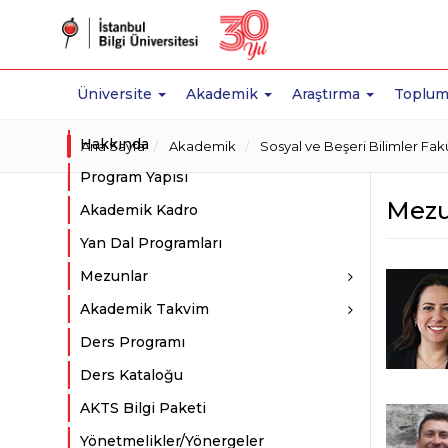
Üniversite
Akademik
Araştırma
Toplum
Hakkında
Ana Sayfa
Akademik
Sosyal ve Beşeri Bilimler Fakü
Program Yapısı
Mezu
Akademik Kadro
Yan Dal Programları
Mezunlar
Akademik Takvim
Ders Programı
Ders Kataloğu
AKTS Bilgi Paketi
Yönetmelikler/Yönergeler