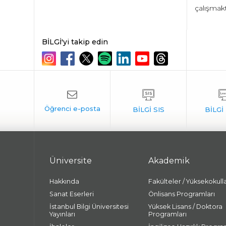
çalışmakt
BİLGİ'yi takip edin
Üniversite
Akademik
Hakkında
Fakülteler / Yüksekokull
Sanat Eserleri
Önlisans Programları
İstanbul Bilgi Üniversitesi
Yüksek Lisans / Doktora
Yayınları
Programları