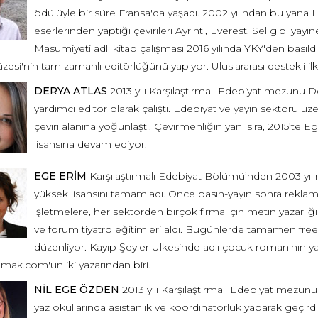
ödülüyle bir süre Fransa'da yaşadı. 2002 yılından bu yana H
eserlerinden yaptığı çevirileri Ayrıntı, Everest, Sel gibi yay
Masumiyeti adlı kitap çalışması 2016 yılında YKY'den bas
esi'nin tam zamanlı editörlüğünü yapıyor. Uluslararası destekli i
DERYA ATLAS
2013 yılı Karşılaştırmalı Edebiyat mezunu Der
yardımcı editör olarak çalıştı. Edebiyat ve yayın sektörü ü
çeviri alanına yoğunlaştı. Çevirmenliğin yanı sıra, 2015’te 
lisansına devam ediyor.
EGE ERİM
Karşılaştırmalı Edebiyat Bölümü’nden 2003 yılı
yüksek lisansını tamamladı. Önce basın-yayın sonra reklam
işletmelere, her sektörden birçok firma için metin yazarl
ve forum tiyatro eğitimleri aldı. Bugünlerde tamamen freel
düzenliyor. Kayıp Şeyler Ülkesinde adlı çocuk romanının yaz
mak.com'un iki yazarından biri.
NİL EGE ÖZDEN
2013 yılı Karşılaştırmalı Edebiyat mezunu 
yaz okullarında asistanlık ve koordinatörlük yaparak geçirdi