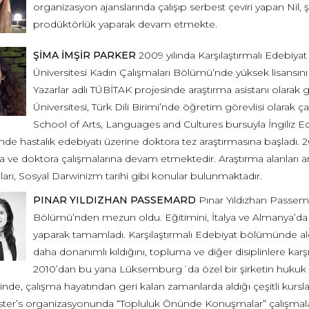
organizasyon ajanslarında çalışıp serbest çeviri yapan Nil,
prodüktörlük yaparak devam etmekte.
ŞİMA İMŞİR PARKER
2009 yılında Karşılaştırmalı Edebiya
Üniversitesi Kadın Çalışmaları Bölümü’nde yüksek lisansını 
Yazarlar adlı TÜBİTAK projesinde araştırma asistanı olarak g
Üniversitesi, Türk Dili Birimi’nde öğretim görevlisi olarak ça
School of Arts, Languages and Cultures bursuyla İngiliz Ed
e hastalık edebiyatı üzerine doktora tez araştırmasına başladı. 2
ve doktora çalışmalarına devam etmektedir. Araştırma alanları arası
ları, Sosyal Darwinizm tarihi gibi konular bulunmaktadır.
PINAR YILDIZHAN PASSEMARD
Pınar Yıldızhan Passemar
Bölümü’nden mezun oldu. Eğitimini, İtalya ve Almanya’da h
yaparak tamamladı. Karşılaştırmalı Edebiyat bölümünde aldığ
daha donanımlı kıldığını, topluma ve diğer disiplinlere karşı 
2010’dan bu yana Lüksemburg´da özel bir şirketin hukuk
nde, çalışma hayatından geri kalan zamanlarda aldığı çeşitli kursl
ter’s organizasyonunda “Topluluk Önünde Konuşmalar” çalışmaları