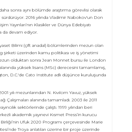
aha sonra aynı bölümde araştırma görevlisi olarak
ni sürdürüyor. 2016 yılında Vladimir Nabokov'un Don
letişim Yayınları’nın Klasikler ve Dünya Edebiyatı
ına da devam ediyor.
Siyaset Bilimi (çift anadal) bölümlerinden mezun olan
 şirketi üzerinden kamu politikası ve iş yönetimi
 mezun olduktan sonra Jean Monnet bursu ile London
alanında yüksek lisans (MSc) derecesini tamamlamış,
n, D.C.'de Cato Institute adlı düşünce kuruluşunda
001 yılı mezunlarından N. Kıvılcım Yavuz, yüksek
çağ Çalışmaları alanında tamamladı. 2003 ile 2011
yıncılık sektörlerinde çalıştı. 1999 yılından beri
erkezli akademik yayınevi Kısmet Press’in kurucu
a Birliği’nin Ufuk 2020 Programı çerçevesinde Marie
si’nde Troya anlatıları üzerine bir proje üzerinde