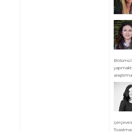
Bölümü’nd
yapmakta 
araştırma
çerçevesi
Toastmas