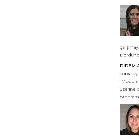
çalışmaya
Dördüncü 
DİDEM 
sonra ayn
“Moderni
üzerine o
programı