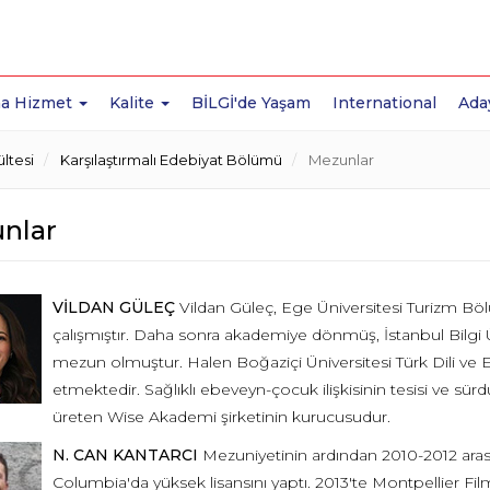
a Hizmet
Kalite
BİLGİ'de Yaşam
International
Ada
ltesi
Karşılaştırmalı Edebiyat Bölümü
Mezunlar
nlar
VİLDAN GÜLEÇ
Vildan Güleç, Ege Üniversitesi Turizm Bö
çalışmıştır. Daha sonra akademiye dönmüş, İstanbul Bilgi 
mezun olmuştur. Halen Boğaziçi Üniversitesi Türk Dili ve
etmektedir. Sağlıklı ebeveyn-çocuk ilişkisinin tesisi ve sür
üreten Wise Akademi şirketinin kurucusudur.
N. CAN KANTARCI
Mezuniyetinin ardından 2010-2012 arasın
Columbia'da yüksek lisansını yaptı. 2013'te Montpellier Fi