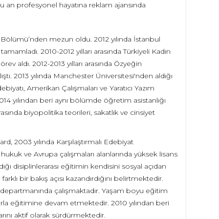
 şu an profesyonel hayatına reklam ajansında
t Bölümü’nden mezun oldu. 2012 yılında İstanbul
tamamladı. 2010-2012 yılları arasında Türkiyeli Kadın
örev aldı. 2012-2013 yılları arasında Özyeğin
lıştı. 2013 yılında Manchester Üniversitesi'nden aldığı
ebiyatı, Amerikan Çalışmaları ve Yaratıcı Yazım
014 yılından beri aynı bölümde öğretim asistanlığı
nda biyopolitika teorileri, sakatlık ve cinsiyet
d, 2003 yılında Karşılaştırmalı Edebiyat
ukuk ve Avrupa çalışmaları alanlarında yüksek lisans
ı disiplinlerarası eğitimin kendisini sosyal açıdan
farklı bir bakış açısı kazandırdığını belirtmektedir.
 departmanında çalışmaktadır. Yaşam boyu eğitim
arla eğitimine devam etmektedir. 2010 yılından beri
nı aktif olarak sürdürmektedir.