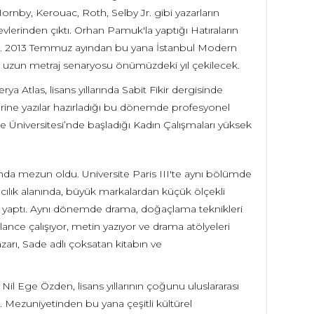
ornby, Kerouac, Roth, Selby Jr. gibi yazarların
ınevlerinden çıktı. Orhan Pamuk'la yaptığı Hatıraların
ıldı. 2013 Temmuz ayından bu yana İstanbul Modern
lk uzun metraj senaryosu önümüzdeki yıl çekilecek.
ya Atlas, lisans yıllarında Sabit Fikir dergisinde
zerine yazılar hazırladığı bu dönemde profesyonel
Ege Üniversitesi’nde başladığı Kadın Çalışmaları yüksek
nda mezun oldu. Universite Paris III'te aynı bölümde
cılık alanında, büyük markalardan küçük ölçekli
ığı yaptı. Aynı dönemde drama, doğaçlama teknikleri
ance çalışıyor, metin yazıyor ve drama atölyeleri
arı, Sade adlı çoksatan kitabın ve
Nil Ege Özden, lisans yıllarının çoğunu uluslararası
. Mezuniyetinden bu yana çeşitli kültürel