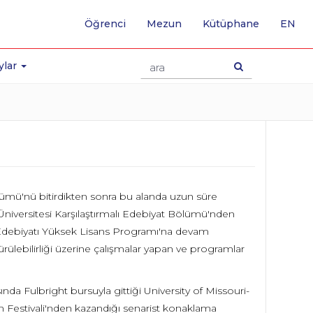
-
Öğrenci
Mezun
Kütüphane
EN
İNG
SA
GE
ylar
lümü'nü bitirdikten sonra bu alanda uzun süre
Üniversitesi Karşılaştırmalı Edebiyat Bölümü'nden
 Edebiyatı Yüksek Lisans Programı'na devam
dürülebilirliği üzerine çalışmalar yapan ve programlar
da Fulbright bursuyla gittiği University of Missouri-
lm Festivali'nden kazandığı senarist konaklama