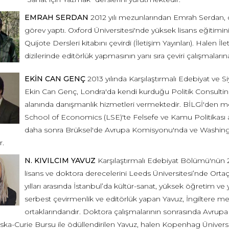
EMRAH SERDAN
2012 yılı mezunlarından Emrah Serdan, d
görev yaptı. Oxford Üniversitesi'nde yüksek lisans eğitimi
Quijote Dersleri kitabını çevirdi (İletişim Yayınları). Halen İ
dizilerinde editörlük yapmasının yanı sıra çeviri çalışmalar
EKİN CAN GENÇ
2013 yılında Karşılaştırmalı Edebiyat ve 
Ekin Can Genç, Londra'da kendi kurduğu Politik Consulting
alanında danışmanlık hizmetleri vermektedir. BİLGİ'den
School of Economics (LSE)'te Felsefe ve Kamu Politikası 
daha sonra Brüksel'de Avrupa Komisyonu'nda ve Washingto
r.
N. KIVILCIM YAVUZ
Karşılaştırmalı Edebiyat Bölümü'nün 2
lisans ve doktora derecelerini Leeds Üniversitesi’nde Orta
yılları arasında İstanbul’da kültür-sanat, yüksek öğretim ve ya
serbest çevirmenlik ve editörlük yapan Yavuz, İngiltere m
ortaklarındandır. Doktora çalışmalarının sonrasında Avrup
a-Curie Bursu ile ödüllendirilen Yavuz, halen Kopenhag Üniversite