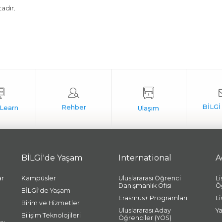
adır.
BİLGİ'de Yaşam
International
A
ar
Kampüsler
Uluslararası Öğrenci
L
Danışmanlık Ofisi
Ö
BİLGİ'de Yaşam
Erasmus+ Programları
L
Birim ve Hizmetler
Uluslararası Aday
Y
Bilişim Teknolojileri
Öğrenciler (YÖS)