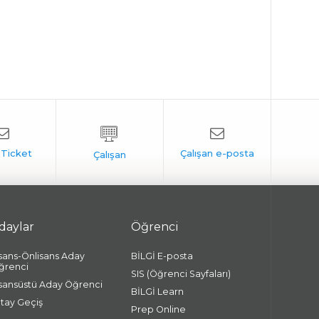
daylar
Öğrenci
isans-Önlisans Aday
BİLGİ E-posta
ğrenci
SIS (Öğrenci Sayfaları)
isansüstü Aday Öğrenci
BİLGİ Learn
atay Geçiş
Prep Online