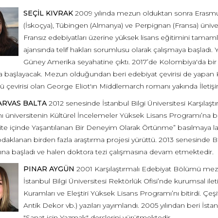
SEÇİL KIVRAK
2009 yılında mezun olduktan sonra Eras
(İskoçya), Tübingen (Almanya) ve Perpignan (Fransa) üniversi
Fransız edebiyatları üzerine yüksek lisans eğitimini tamaml
ajansında telif hakları sorumlusu olarak çalışmaya başladı. Ya
Güney Amerika seyahatine çıktı. 2017’de Kolombiya'da bir
 başlayacak. Mezun olduğundan beri edebiyat çevirisi de yapan Kıv
çevirisi olan George Eliot'ın Middlemarch romanı yakında İletişim
ARVAS BALTA
2012 senesinde İstanbul Bilgi Üniversitesi Karşıl
ı üniversitenin Kültürel İncelemeler Yüksek Lisans Programı’na bu
te içinde Yaşantılanan Bir Deneyim Olarak Örtünme” basılmaya layı
daklanan birden fazla araştırma projesi yürüttü. 2013 senesinde Bo
na başladı ve halen doktora tezi çalışmasına devam etmektedir.
PINAR AYGÜN
2001 Karşılaştırmalı Edebiyat Bölümü mezu
İstanbul Bilgi Üniversitesi Rektörlük Ofisi’nde kurumsal ileti
Kuramları ve Eleştiri Yüksek Lisans Programı’nı bitirdi. Çeşi
Antik Dekor vb.) yazıları yayımlandı. 2005 yılından beri İstanb
"Sanat için Yazmak" derslerini yürütmektedir.