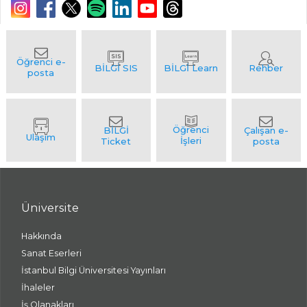
Üniversite
Hakkında
Sanat Eserleri
İstanbul Bilgi Üniversitesi Yayınları
İhaleler
İş Olanakları