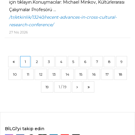
için tıklayın.Konuşmacılar: Michael Minkov, Kültürlerarası
Çalışmalar Profesörü ...
/tr/etkinlik/13240/recent-advances-in-cross-cultural-
research-conference/
27 Nis 2026
1
2
3
4
5
6
7
8
9
10
11
12
13
14
15
16
17
18
19
1 / 19
BİLGİ'yi takip edin