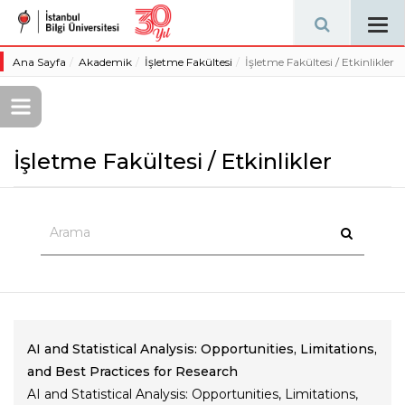
Tog
navi
Ana Sayfa
Akademik
İşletme Fakültesi
İşletme Fakültesi / Etkinlikler
İşletme Fakültesi / Etkinlikler
AI and Statistical Analysis: Opportunities, Limitations,
and Best Practices for Research
AI and Statistical Analysis: Opportunities, Limitations,